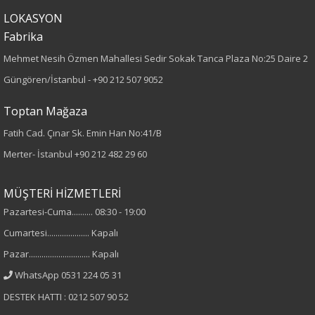
Boy
LOKASYON
110
Fabrika
Mehmet Nesih Özmen Mahallesi Sedir Sokak Tanca Plaza No:25 Daire 2
Paça Tipi
Güngören/İstanbul -
+90 212 507 9052
Boru Paça
Toptan Mağaza
Kumaş Tipi
Fatih Cad. Çınar Sk. Emin Han No:41/B
Merter- İstanbul
+90 212 482 29 60
Dokuma
MÜŞTERİ HİZMETLERİ
Desen
Pazartesi-Cuma.......... 08:30 - 19:00
Düz
Cumartesi.................... Kapalı
Pazar............................. Kapalı
Kumaş
WhatsApp 0531 224 05 31
%60 Polyester
DESTEK HATTI : 0212 507 90 52
%35 Viskon