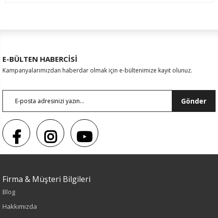
E-BÜLTEN HABERCİSİ
Kampanyalarımızdan haberdar olmak için e-bültenimize kayıt olunuz.
Gönder
Firma & Müşteri Bilgileri
Sezon : KIŞLIK
Blog
Hakkımızda
Renk