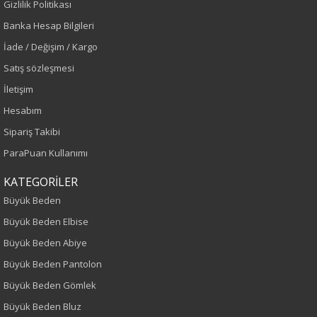
Gizlilik Politikası
Banka Hesap Bilgileri
Lacivert
İade / Değişim / Kargo
Sezon
Satış sözleşmesi
İletişim
Sonbahar-Kış
Hesabım
Yaş Grubu
Sipariş Takibi
ParaPuan Kullanımı
Yetişkin
KATEGORİLER
Bel
Büyük Beden
Yüksek Bel
Büyük Beden Elbise
Büyük Beden Abiye
Kalıp
Büyük Beden Pantolon
Büyük Beden Gömlek
Büyük Beden
Büyük Beden Bluz