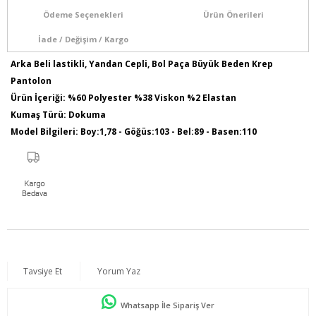
Ödeme Seçenekleri
Ürün Önerileri
İade / Değişim / Kargo
Arka Beli lastikli, Yandan Cepli, Bol Paça Büyük Beden Krep
Pantolon
Ürün İçeriği: %60 Polyester %38 Viskon %2 Elastan
Kumaş Türü: Dokuma
Model Bilgileri: Boy:1,78 - Göğüs:103 - Bel:89 - Basen:110
Numune Bedeni : 44
Ürün Boyu: 110 cm
Tavsiye Et
Yorum Yaz
Whatsapp İle Sipariş Ver