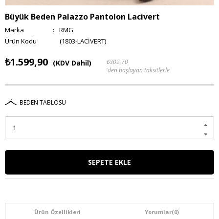
Büyük Beden Palazzo Pantolon Lacivert
Marka
:
RMG
(1803-LACİVERT)
₺1.599,90
₺302,70
(KDV Dahil)
'den başlayan taksitlerle
BEDEN TABLOSU
Ürün Özellikleri
Yorumlar
(0)