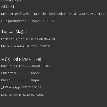
Fabrika
80
Mehmet Nesih Özmen Mahallesi Sedir Sokak Tanca Plaza No:25 Daire 2
Kumaş Tipi
Güngören/İstanbul -
+90 212 507 9052
Dokuma
Toptan Mağaza
Fatih Cad. Çınar Sk. Emin Han No:41/B
Desen
Merter- İstanbul
+90 212 482 29 60
Leopar
MÜŞTERİ HİZMETLERİ
Kumaş
Pazartesi-Cuma.......... 08:30 - 19:00
Cumartesi.................... Kapalı
%100 Viskon
Pazar............................. Kapalı
Yaka Tipi
WhatsApp 0531 224 05 31
DESTEK HATTI : 0212 507 90 52
Gömlek Yaka