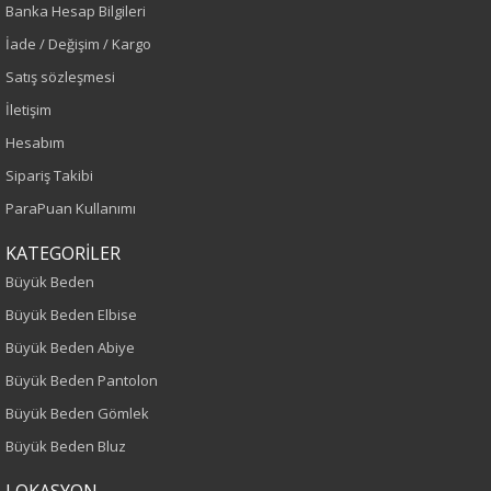
Banka Hesap Bilgileri
İade / Değişim / Kargo
Renk
Satış sözleşmesi
İletişim
Leopar
Hesabım
Sipariş Takibi
Sezon
ParaPuan Kullanımı
İlkbahar-Yaz
KATEGORİLER
Yaş Grubu
Büyük Beden
Büyük Beden Elbise
Yetişkin
Büyük Beden Abiye
Kalıp
Büyük Beden Pantolon
Büyük Beden Gömlek
Büyük Beden
Büyük Beden Bluz
Boy
LOKASYON