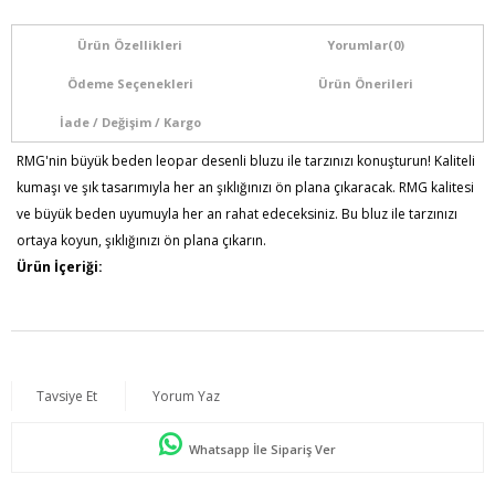
Ürün Özellikleri
Yorumlar
(0)
Ödeme Seçenekleri
Ürün Önerileri
İade / Değişim / Kargo
RMG'nin büyük beden leopar desenli bluzu ile tarzınızı konuşturun! Kaliteli
kumaşı ve şık tasarımıyla her an şıklığınızı ön plana çıkaracak. RMG kalitesi
ve büyük beden uyumuyla her an rahat edeceksiniz. Bu bluz ile tarzınızı
ortaya koyun, şıklığınızı ön plana çıkarın.
Ürün İçeriği:
%100 Viskon
Kumaş Türü: Dokuma
Model Bilgileri: Boy:1,86 - Göğüs:115 - Bel:88 - Basen:120
Numune Bedeni : 44
Tavsiye Et
Yorum Yaz
Ürün Boyu: 80 cm
Whatsapp İle Sipariş Ver