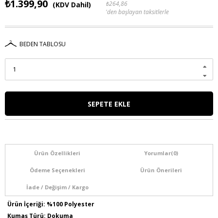
₺1.399,90
₺264,86
(KDV Dahil)
'den başlayan taksitlerle
BEDEN TABLOSU
Ürün Özellikleri
Yorumlar
(0)
Ödeme Seçenekleri
Ürün Önerileri
İade / Değişim / Kargo
Ürün İçeriği: %100 Polyester
Kumaş Türü: Dokuma