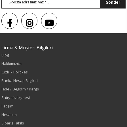
Gönder
Firma & Müşteri Bilgileri
Blog
Hakkımızda
Renk
Gizlilik Politikası
Banka Hesap Bilgileri
Siyah
İade / Değişim / Kargo
Sezon
Satış sözleşmesi
İletişim
Sonbahar-Kış
Hesabım
Yaş Grubu
Sipariş Takibi