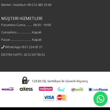
Merter- İstanbul
+90 212 482 29 60
Deri
MÜŞTERİ HİZMETLERİ
Desen
Pazartesi-Cuma.......... 08:30 - 19:00
Cumartesi.................... Kapalı
Düz
Pazar............................. Kapalı
Kumaş
WhatsApp 0531 224 05 31
DESTEK HATTI : 0212 507 90 52
%100 Polyester
Cinsiyet
Kadın
128 Bit SSL Sertifikası İle Güvenli Alışveriş
Materyal
Polyester