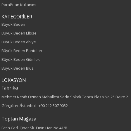
ParaPuan Kullanımı
Yetişkin
KATEGORİLER
Bel
Büyük Beden
Büyük Beden Elbise
Normal Bel
Büyük Beden Abiye
Kalıp
Büyük Beden Pantolon
Büyük Beden Gömlek
Büyük Beden
Büyük Beden Bluz
Boy
LOKASYON
Fabrika
110
Mehmet Nesih Özmen Mahallesi Sedir Sokak Tanca Plaza No:25 Daire 2
Paça Tipi
Güngören/İstanbul -
+90 212 507 9052
Boru Paça
Toptan Mağaza
Fatih Cad. Çınar Sk. Emin Han No:41/B
Kumaş Tipi