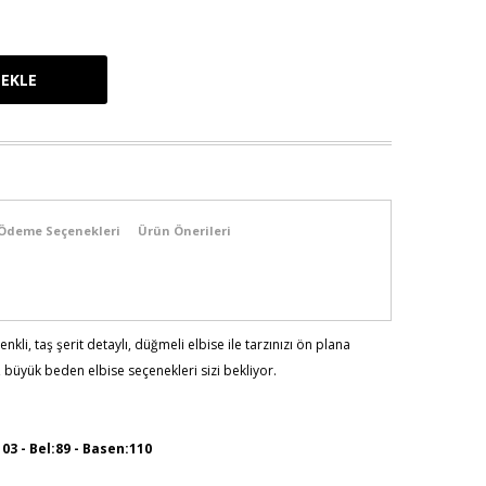
Ödeme Seçenekleri
Ürün Önerileri
renkli, taş şerit detaylı, düğmeli elbise ile tarzınızı ön plana
 büyük beden elbise seçenekleri sizi bekliyor.
103 - Bel:89 - Basen:110