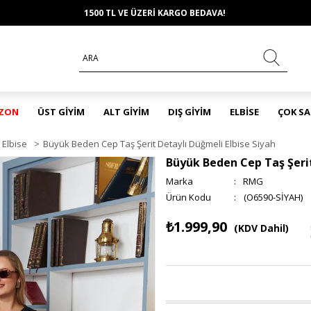
1500 TL VE ÜZERİ KARGO BEDAVA!
EZON
ÜST GİYİM
ALT GİYİM
DIŞ GİYİM
ELBİSE
ÇOK S
Elbise
>
Büyük Beden Cep Taş Şerit Detaylı Düğmeli Elbise Siyah
Büyük Beden Cep Taş Şerit
Marka
:
RMG
(O6590-SİYAH)
₺1.999,90
(KDV Dahil)