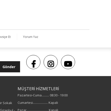
vsiye Et
Yorum Yaz
Gönder
MÜŞTERİ HİZMETLERİ
Pazartesi-Cuma.......... 08:30 - 19:00
Cumartesi.................... Kapalı
ir Sokak
Pazar............................. Kapalı
İstanbul -