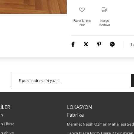
Ürün Boyu: 120 cm
Ta
İLER
LOKASYON
Fabrika
en
n Elbise
Mehmet Nesih Özmen Mahallesi Sed
n Abiye
Tanca Plaza No:25 Daire 2 Güngören/