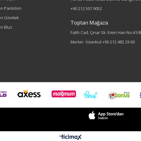
n Pantolon
+90 212 507 9052
en Gömlek
Toptan Mağaza
n Bluz
Fatih Cad. Çınar Sk. Emin Han No:41/
Merter- İstanbul
+90 212 482 29 60
Sezon : YAZLIK
Renk
Siyah