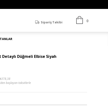
Sipariş Takibi
ATANLAR
 Detaylı Düğmeli Elbise Siyah
₺378,38
'den başlayan taksitlerle