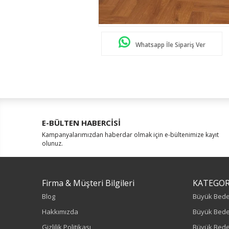
Whatsapp İle Sipariş Ver
E-BÜLTEN HABERCİSİ
Kampanyalarımızdan haberdar olmak için e-bültenimize kayıt
olunuz.
Firma & Müşteri Bilgileri
KATEGOR
Blog
Büyük Bed
Hakkımızda
Büyük Bede
Gizlilik Politikası
Büyük Bede