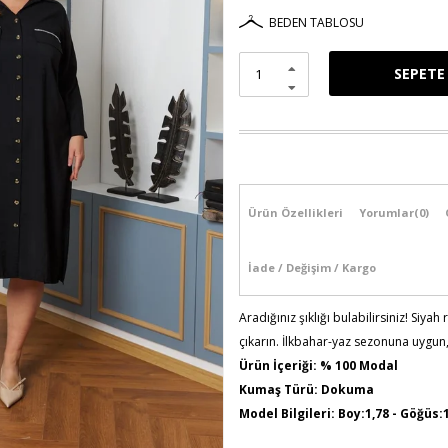
BEDEN TABLOSU
Ürün Özellikleri
Yorumlar
(0)
İade / Değişim / Kargo
Aradığınız şıklığı bulabilirsiniz! Siyah 
çıkarın. İlkbahar-yaz sezonuna uygun,
Ürün İçeriği: % 100 Modal
Kumaş Türü: Dokuma
Model Bilgileri: Boy:1,78 - Göğüs:
Numune Bedeni : 44