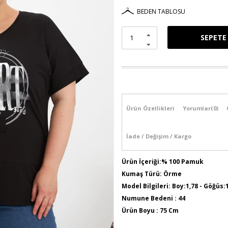
BEDEN TABLOSU
Ürün Özellikleri
Yorumlar
(0)
İade / Değişim / Kargo
Ürün İçeriği:% 100 Pamuk
Kumaş Türü: Örme
Model Bilgileri: Boy:1,78 - Göğüs:
Numune Bedeni : 44
Ürün Boyu : 75 Cm