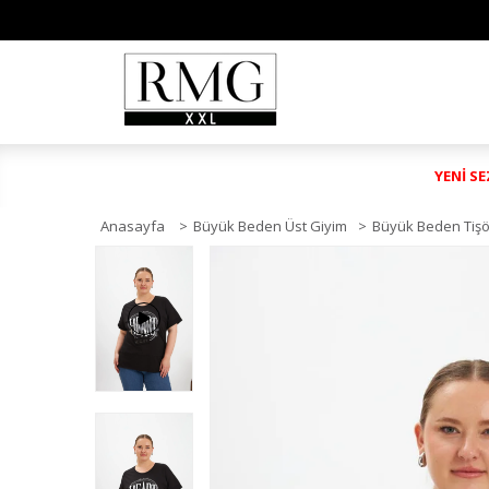
YENİ S
Anasayfa
>
Büyük Beden Üst Giyim
>
Büyük Beden Tişö