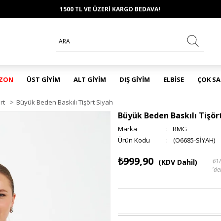
1500 TL VE ÜZERİ KARGO BEDAVA!
EZON
ÜST GİYİM
ALT GİYİM
DIŞ GİYİM
ELBİSE
ÇOK S
rt
>
Büyük Beden Baskılı Tişört Siyah
Büyük Beden Baskılı Tişör
Marka
:
RMG
(O6685-SİYAH)
₺999,90
₺1
(KDV Dahil)
'de