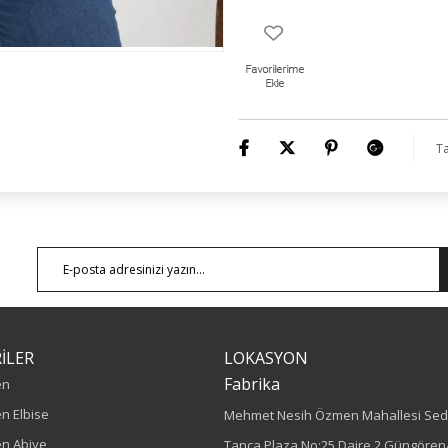
Ta
İLER
LOKASYON
Fabrika
en
n Elbise
Mehmet Nesih Özmen Mahallesi Sed
n Abiye
Tanca Plaza No:25 Daire 2 Güngören/