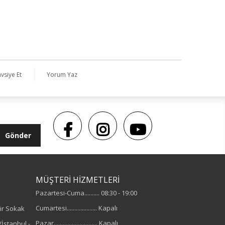
vsiye Et
Yorum Yaz
Gönder
MÜŞTERİ HİZMETLERİ
Pazartesi-Cuma.......... 08:30 - 19:00
Cumartesi.................... Kapalı
ir Sokak
Pazar............................. Kapalı
İstanbul -