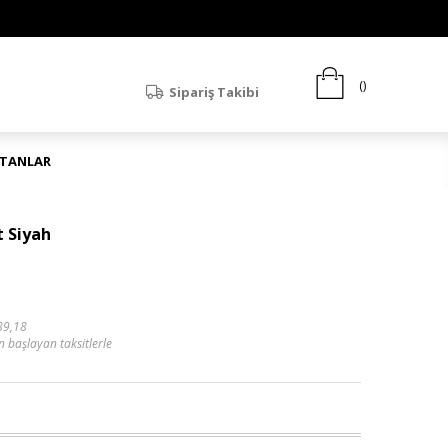
Sipariş Takibi
ATANLAR
t Siyah
89,18
n başlayan taksitlerle