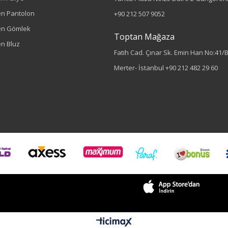
n Pantolon
+90 212 507 9052
en Gömlek
Toptan Mağaza
n Bluz
Fatih Cad. Çınar Sk. Emin Han No:41/
Merter- İstanbul
+90 212 482 29 60
Renk
Siyah
Sezon