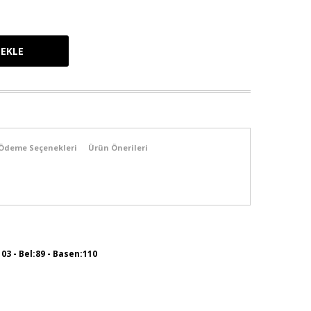
Ödeme Seçenekleri
Ürün Önerileri
103 - Bel:89 - Basen:110