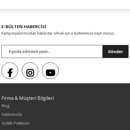
E-BÜLTEN HABERCİSİ
Kampanyalarımızdan haberdar olmak için e-bültenimize kayıt olunuz.
Gönder
Firma & Müşteri Bilgileri
Blog
Hakkımızda
Sezon : KIŞLIK
Gizlilik Politikası
Renk