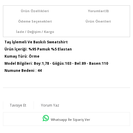
Ürün Özellikleri
Yorumlar
(0)
Ödeme Seçenekleri
Ürün Önerileri
İade / Değişim / Kargo
Taş İşlemeli Ve Baskılı Sweatshirt
Ürün İçeriği: %95 Pamuk %5 Elastan
Kumaş Türü: Örme
Model Bilgileri: Boy:1,78 - Göğüs:103 - Bel:89 - Basen:110
Numune Bedeni : 44
Ürün Boyu: 75 cm
Tavsiye Et
Yorum Yaz
Whatsapp İle Sipariş Ver