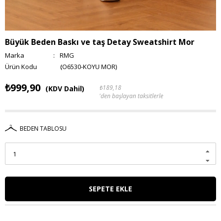
Büyük Beden Baskı ve taş Detay Sweatshirt Mor
Marka
:
RMG
(O6530-KOYU MOR)
₺999,90
₺189,18
(KDV Dahil)
'den başlayan taksitlerle
BEDEN TABLOSU