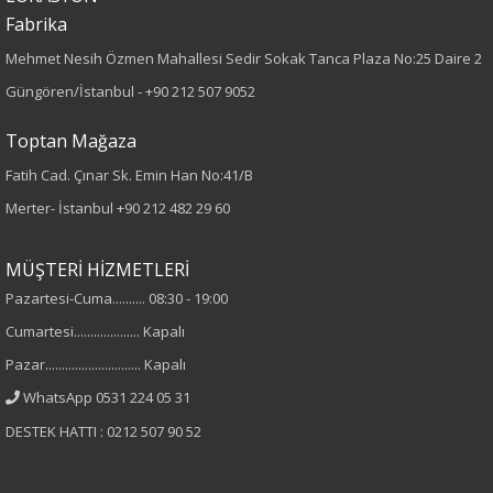
Kumaş Tipi
Fabrika
Örme
Mehmet Nesih Özmen Mahallesi Sedir Sokak Tanca Plaza No:25 Daire 2
Güngören/İstanbul -
+90 212 507 9052
Desen
Toptan Mağaza
Baskılı
Fatih Cad. Çınar Sk. Emin Han No:41/B
Merter- İstanbul
+90 212 482 29 60
Kumaş
%95 Pamuk
MÜŞTERİ HİZMETLERİ
%5 Elastan
Pazartesi-Cuma.......... 08:30 - 19:00
Cumartesi.................... Kapalı
Yaka Tipi
Pazar............................. Kapalı
Bisiklet Yaka
WhatsApp 0531 224 05 31
DESTEK HATTI : 0212 507 90 52
Cinsiyet
Kadın