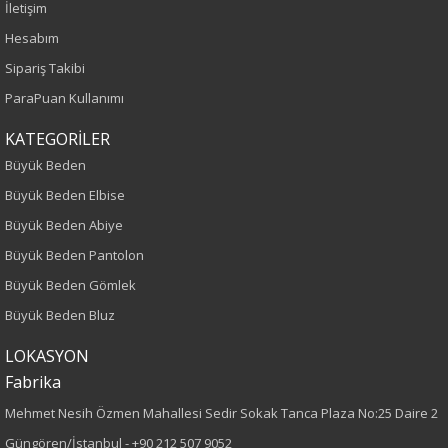
İletişim
Yetişkin
Hesabım
Sipariş Takibi
Kalıp
ParaPuan Kullanımı
Büyük Beden
KATEGORİLER
Boy
Büyük Beden
Büyük Beden Elbise
75
Büyük Beden Abiye
Büyük Beden Pantolon
Kumaş Tipi
Büyük Beden Gömlek
Örme
Büyük Beden Bluz
Desen
LOKASYON
Fabrika
Düz
Mehmet Nesih Özmen Mahallesi Sedir Sokak Tanca Plaza No:25 Daire 2
Kumaş
Güngören/İstanbul -
+90 212 507 9052