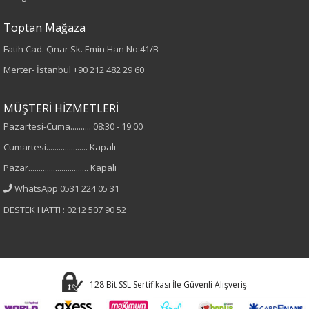
Toptan Mağaza
%95 Pamuk
%5 Elastan
Fatih Cad. Çınar Sk. Emin Han No:41/B
Merter- İstanbul
+90 212 482 29 60
Yaka Tipi
MÜŞTERİ HİZMETLERİ
Bisiklet Yaka
Pazartesi-Cuma.......... 08:30 - 19:00
Cinsiyet
Cumartesi.................... Kapalı
Pazar............................. Kapalı
Kadın
WhatsApp 0531 224 05 31
Kol Tipi
DESTEK HATTI : 0212 507 90 52
Sıfır Kol
Materyal
128 Bit SSL Sertifikası İle Güvenli Alışveriş
Elastan