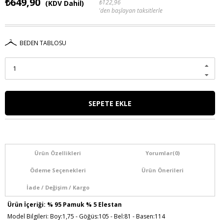
₺649,90
₺122,96
(KDV Dahil)
'den başlayan taksitlerle
BEDEN TABLOSU
Ürün Özellikleri
Yorumlar
(0)
Ödeme Seçenekleri
Ürün Önerileri
İade / Değişim / Kargo
Ürün İçeriği: % 95 Pamuk % 5 Elestan
Model Bilgileri: Boy:1,75 - Göğüs:105 - Bel:81 - Basen:114