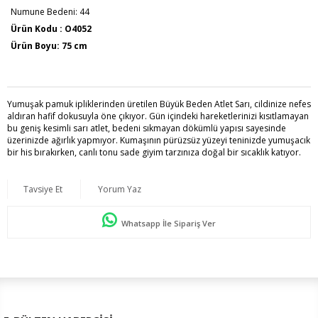
Numune Bedeni: 44
Ürün Kodu : O4052
Ürün Boyu: 75 cm
Yumuşak pamuk ipliklerinden üretilen Büyük Beden Atlet Sarı, cildinize nefes
aldıran hafif dokusuyla öne çıkıyor. Gün içindeki hareketlerinizi kısıtlamayan
bu geniş kesimli sarı atlet, bedeni sıkmayan dökümlü yapısı sayesinde
üzerinizde ağırlık yapmıyor. Kumaşının pürüzsüz yüzeyi teninizde yumuşacık
bir his bırakırken, canlı tonu sade giyim tarzınıza doğal bir sıcaklık katıyor.
Tavsiye Et
Yorum Yaz
Whatsapp İle Sipariş Ver