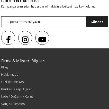
E-BÜLTEN HABERCİSİ
Kampanyalarımızdan haberdar olmak için e-bültenimize kayıt olunuz.
Gönder
Renk
Firma & Müşteri Bilgileri
Blog
Sarı
Hakkımızda
Gizlilik Politikası
Sezon
Banka Hesap Bilgileri
İlkbahar-Yaz
İade / Değişim / Kargo
Satış sözleşmesi
Yaş Grubu