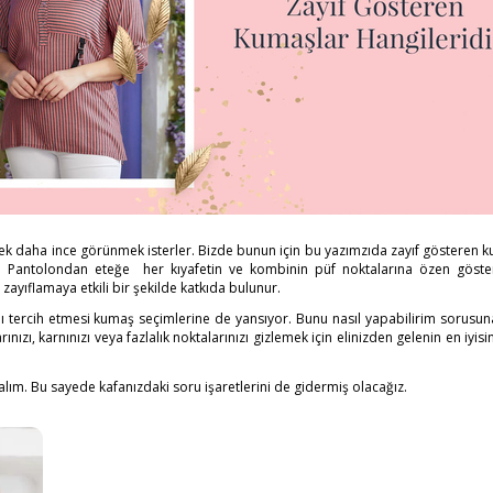
erek daha ince görünmek isterler. Bizde bunun için bu yazımzıda zayıf gösteren 
e. Pantolondan eteğe her kıyafetin ve kombinin püf noktalarına özen göster
ayıflamaya etkili bir şekilde katkıda bulunur.
klı tercih etmesi kumaş seçimlerine de yansıyor. Bunu nasıl yapabilirim sorusu
ızı, karnınızı veya fazlalık noktalarınızı gizlemek için elinizden gelenin en iyisin
lım. Bu sayede kafanızdaki soru işaretlerini de gidermiş olacağız.