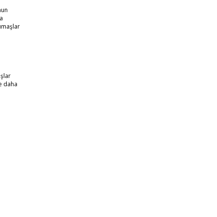
nun
da
kumaşlar
aşlar
ve daha