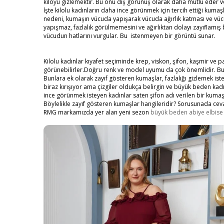
kiloyu gizlemektir. Bu onu dış görünüş olarak daha mutlu eder ve
İşte kilolu kadınların daha ince görünmek için tercih ettiği ku
nedeni, kumaşın vücuda yapışarak vücuda ağırlık katması ve vü
yapışmaz, fazlalık görülmemesini ve ağırlıktan dolayı zayıflamı
vücudun hatlarını vurgular. Bu istenmeyen bir görüntü sunar.
Kilolu kadınlar kıyafet seçiminde krep, viskon, şifon, kaşmir ve
görünebilirler.Doğru renk ve model uyumu da çok önemlidir. Bu 
Bunlara ek olarak zayıf gösteren kumaşlar, fazlalığı gizlemek iste
biraz kırışıyor ama çizgiler oldukça belirgin ve büyük beden k
ince görünmek isteyen kadınlar saten şifon adı verilen bir kumaşı
Böylelikle zayıf gösteren kumaşlar hangileridir? Sorusunada ce
RMG markamızda yer alan yeni sezon
büyük beden abiye elbise