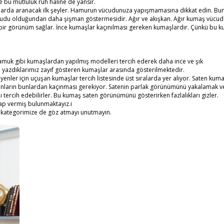
 bu mutluluk ruh haline de yansır.
maşlarda aranacak ilk şeyler. Hamurun vücudunuza yapışmamasına dikkat edin. Bu
cudu olduğundan daha şişman göstermesidir. Ağır ve akışkan. Ağır kumaş vücu
ş bir görünüm sağlar. İnce kumaşlar kaçınılması gereken kumaşlardır. Çünkü bu 
 pamuk gibi kumaşlardan yapılmış modelleri tercih ederek daha ince ve şık
yazdıklarımız zayıf gösteren kumaşlar arasında gösterilmektedir.
yenler için uçuşan kumaşlar tercih listesinde üst sıralarda yer alıyor. Saten kum
adınların bunlardan kaçınması gerekiyor. Satenin parlak görünümünü yakalamak 
 tercih edebilirler. Bu kumaş saten görünümünü gösterirken fazlalıkları gizler.
vap vermiş bulunmaktayız.i
kategorimize de göz atmayı unutmayın.