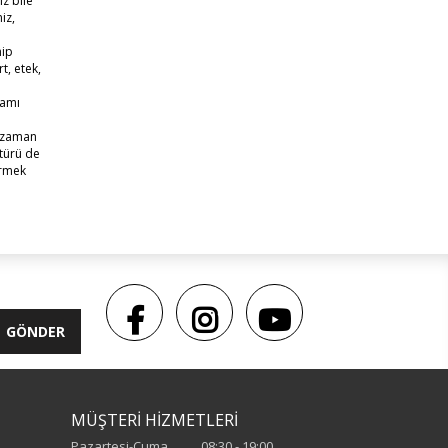
ız bile
iz,
hip
t, etek,
lamı
z zaman
 türü de
irmek
GÖNDER
MÜŞTERİ HİZMETLERİ
Pazartesi-Cuma.......... 08:30 - 19:00