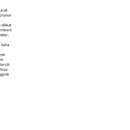
larak
Sorunun
a dikkat
çemberli
nkler,
ı daha
mek
çim
tercih
hissi
ğırlık