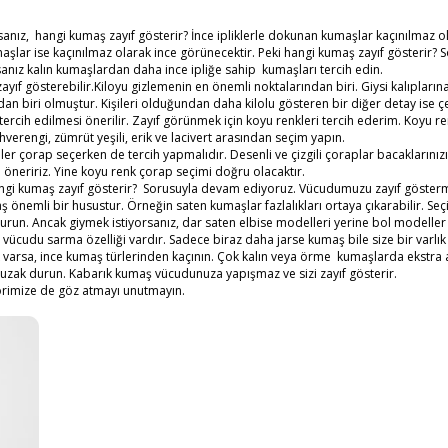
nız, hangi kumaş zayıf gösterir? İnce ipliklerle dokunan kumaşlar kaçınılmaz o
lar ise kaçınılmaz olarak ince görünecektir. Peki hangi kumaş zayıf gösterir? 
anız kalın kumaşlardan daha ince ipliğe sahip kumaşları tercih edin.
ayıf gösterebilir.Kiloyu gizlemenin en önemli noktalarından biri. Giysi kalıpların
dan biri olmuştur. Kişileri olduğundan daha kilolu gösteren bir diğer detay ise 
 tercih edilmesi önerilir. Zayıf görünmek için koyu renkleri tercih ederim. Koyu re
verengi, zümrüt yeşili, erik ve lacivert arasından seçim yapın.
ler çorap seçerken de tercih yapmalıdır. Desenli ve çizgili çoraplar bacaklarınız
 öneririz. Yine koyu renk çorap seçimi doğru olacaktır.
angi kumaş zayıf gösterir? Sorusuyla devam ediyoruz. Vücudumuzu zayıf göster
ş önemli bir husustur. Örneğin saten kumaşlar fazlalıkları ortaya çıkarabilir. Se
un. Ancak giymek istiyorsanız, dar saten elbise modelleri yerine bol modeller 
n vücudu sarma özelliği vardır. Sadece biraz daha jarse kumaş bile size bir varlık 
alık varsa, ince kumaş türlerinden kaçının. Çok kalın veya örme kumaşlarda ekstra a
 uzak durun. Kabarık kumaş vücudunuza yapışmaz ve sizi zayıf gösterir.
rimize de göz atmayı unutmayın.