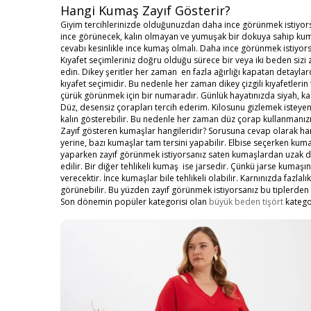
Hangi Kumaş Zayıf Gösterir?
Giyim tercihlerinizde olduğunuzdan daha ince görünmek istiyorsa
ince görünecek, kalın olmayan ve yumuşak bir dokuya sahip kumaş
cevabı kesinlikle ince kumaş olmalı. Daha ince görünmek istiyors
Kıyafet seçimleriniz doğru olduğu sürece bir veya iki beden sizi z
edin. Dikey şeritler her zaman en fazla ağırlığı kapatan detaylar
kıyafet seçimidir. Bu nedenle her zaman dikey çizgili kıyafetlerin
çürük görünmek için bir numaradır. Günlük hayatınızda siyah, kah
Düz, desensiz çorapları tercih ederim. Kilosunu gizlemek isteyen
kalın gösterebilir. Bu nedenle her zaman düz çorap kullanmanızı
Zayıf gösteren kumaşlar hangileridir? Sorusuna cevap olarak h
yerine, bazı kumaşlar tam tersini yapabilir. Elbise seçerken kuma
yaparken zayıf görünmek istiyorsanız saten kumaşlardan uzak dur
edilir. Bir diğer tehlikeli kumaş ise jarsedir. Çünkü jarse kumaşı
verecektir. İnce kumaşlar bile tehlikeli olabilir. Karnınızda fazl
görünebilir. Bu yüzden zayıf görünmek istiyorsanız bu tiplerden
Son dönemin popüler kategorisi olan
büyük beden tişört
katego