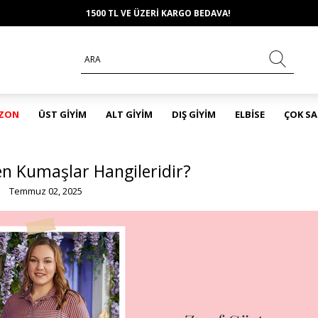
1500 TL VE ÜZERİ KARGO BEDAVA!
EZON
ÜST GİYİM
ALT GİYİM
DIŞ GİYİM
ELBİSE
ÇOK S
en Kumaşlar Hangileridir?
Temmuz 02, 2025