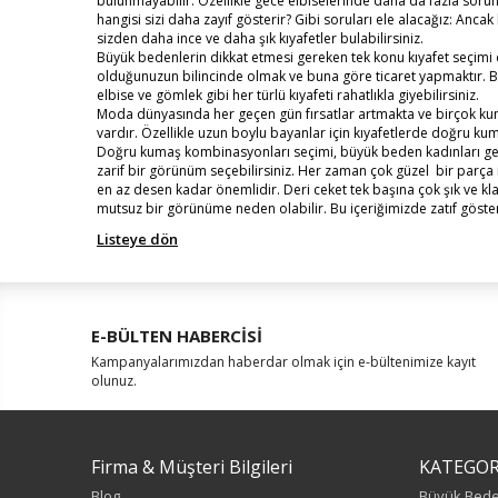
bulunmayabilir. Özellikle gece elbiselerinde daha da fazla sorun
hangisi sizi daha zayıf gösterir? Gibi soruları ele alacağız: Anc
sizden daha ince ve daha şık kıyafetler bulabilirsiniz.
Büyük bedenlerin dikkat etmesi gereken tek konu kıyafet seçimi değ
olduğunuzun bilincinde olmak ve buna göre ticaret yapmaktır. Bu y
elbise ve gömlek gibi her türlü kıyafeti rahatlıkla giyebilirsiniz.
Moda dünyasında her geçen gün fırsatlar artmakta ve birçok kuma
vardır. Özellikle uzun boylu bayanlar için kıyafetlerde doğru k
Doğru kumaş kombinasyonları seçimi, büyük beden kadınları ger
zarif bir görünüm seçebilirsiniz. Her zaman çok güzel bir parça
en az desen kadar önemlidir. Deri ceket tek başına çok şık ve kl
mutsuz bir görünüme neden olabilir. Bu içeriğimizde zatıf göstere
Listeye dön
E-BÜLTEN HABERCİSİ
Kampanyalarımızdan haberdar olmak için e-bültenimize kayıt
olunuz.
Firma & Müşteri Bilgileri
KATEGOR
Blog
Büyük Bed