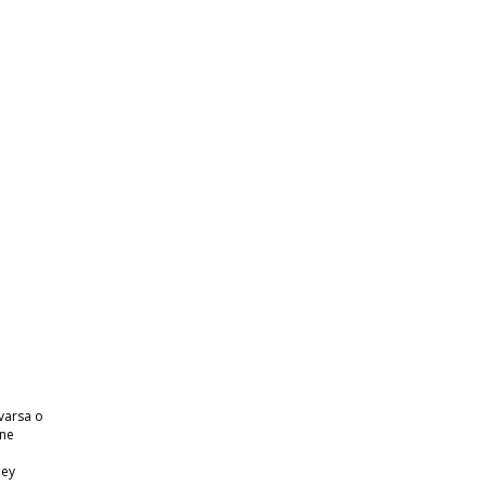
varsa o
 ne
şey