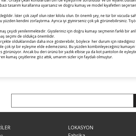
 var. Ortaya çıkan konulardan biri de eşleştirme sorunudur ve bir kıyafet bulsan
ak bazı tasarım kurallarına uyarsanız ve doğru kumaş ve model kıyafetleri seçersen
ildir. İster çok zayıf olun ister kilolu olun. En önemli şey, ne tür bir vücuda sa
üzden kendini zorlaştırma. Ayrıca iyi giyinirseniz çok şık görünebilirsiniz. Tişör
ş çeşidi yenilenmektedir. Giysileriniz için doğru kumaşı seçmenin farklı bir an
umaş seçimi de oldukça önemlidir.
çekte olduklarından daha ince gösterebilir, böylece her durum için istediğini
 ile çok iyi bir eşleşme elde edemezsiniz. Bu yüzden kombinleyeceğiniz kumaşın
as görünüyor. Ancak bu deri ürünü bir yazlık elbise ya da kot pantolon ile eşleşt
n kumaş çeşitlerine göz attık, umarım sizler için faydalı olmuştur.
İLER
LOKASYON
Fabrika
en