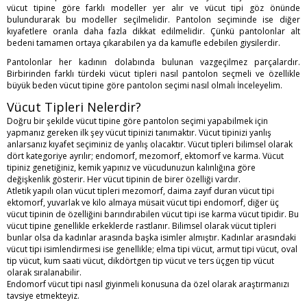
vücut tipine göre farklı modeller yer alır ve vücut tipi göz önünde
bulundurarak bu modeller seçilmelidir. Pantolon seçiminde ise diğer
kıyafetlere oranla daha fazla dikkat edilmelidir. Çünkü pantolonlar alt
bedeni tamamen ortaya çıkarabilen ya da kamufle edebilen giysilerdir.
Pantolonlar her kadının dolabında bulunan vazgeçilmez parçalardır.
Birbirinden farklı türdeki vücut tipleri nasıl pantolon seçmeli ve özellikle
büyük beden
vücut tipine göre pantolon seçimi
nasıl olmalı İnceleyelim.
Vücut Tipleri Nelerdir?
Doğru bir şekilde vücut tipine göre pantolon seçimi yapabilmek için
yapmanız gereken ilk şey vücut tipinizi tanımaktır. Vücut tipinizi yanlış
anlarsanız kıyafet seçiminiz de yanlış olacaktır. Vücut tipleri bilimsel olarak
dört kategoriye ayrılır; endomorf, mezomorf, ektomorf ve karma. Vücut
tipiniz genetiğiniz, kemik yapınız ve vücudunuzun kalınlığına göre
değişkenlik gösterir. Her vücut tipinin de birer özelliği vardır.
Atletik yapılı olan vücut tipleri mezomorf, daima zayıf duran vücut tipi
ektomorf, yuvarlak ve kilo almaya müsait vücut tipi endomorf, diğer üç
vücut tipinin de özelliğini barındırabilen vücut tipi ise karma vücut tipidir. Bu
vücut tipine genellikle erkeklerde rastlanır. Bilimsel olarak vücut tipleri
bunlar olsa da kadınlar arasında başka isimler almıştır. Kadınlar arasındaki
vücut tipi isimlendirmesi ise genellikle; elma tipi vücut, armut tipi vücut, oval
tip vücut, kum saati vücut, dikdörtgen tip vücut ve ters üçgen tip vücut
olarak sıralanabilir.
Endomorf vücut tipi nasıl giyinmeli konusuna da özel olarak araştırmanızı
tavsiye etmekteyiz.