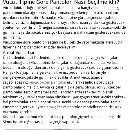
Vücut Tipine Göre Pantolon Nasıl Seçilmelidir?
Vücut tipinize doğru bir şekilde baktıktan sonra hangi vücut tipine hangi
pantolonun olacağı konusunda yapmanız gereken yalnızca uzmanların
uyarılarını dinlemektir. Uzmanlar, vücut tipine göre seçmeniz kıyafetleri
belirler ve sizi olduğunuzdan daha zayıf, kilolu, uzun ya da kısa gösterecek
yöntemleri belirtirler. Örneğin baseniniz varsa baseninizi kapatacak şekilde
giyinirsiniz ya da bacaklarınız çok kısaysa sizi daha uzun gösterecek şekilde
giyinirsiniz.
Vücut tipine göre pantolon seçimi
de bu şekilde yapılmaktadır. Peki vücut
tiplerine hangi pantolonlar gider inceleyelim.
Armut Vücut Tipi
Üst bedeninizin alt bedeninize göre daha dar olduğu ve geniş kalçalara
sahip olduğunuz vücut tipinizde kalçaları olduğundan daha dar ve üst
bedeninizi olduğundan biraz daha geniş gösterecek şekilde giyinmelisiniz.
Her şekilde yapmanız gereken alt ve üst bedenlerinizi birbiriyle
dengeleyecek şekilde giyinmek olacaktır. Armut vücut tipinde
seçebileceğiniz
büyük beden pantolon
ürünleri kesinlikle boru paça
pantolonlar olmalıdır. Ayrıca kalçalarınız da geniş olduğu için yüksek bel
pantolonları tercih etmemelisiniz. Pantolonlarda renk seçimi olarak
tercihiniz koyu renklerden yana olmalıdır. Eğer göğüsleriniz küçükse yüksek
bel pantolonları tercih edebilirsiniz. Renkli ve desenli pantolonları tercih
etmemeniz gerekir. Ayrıca havuç kesim pantolon modellerinden de uzak
durmanız gerekir.
Kısaca burada
armut vücut tipi nasıl pantolon giymeli
konusuna değindik.
Şimdi ise bir diğer başlığımıza geçiş yapabiliriz.