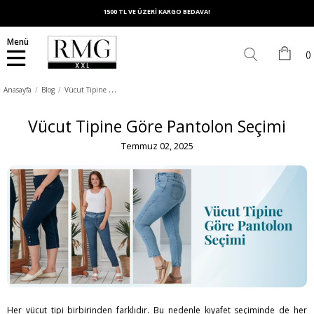
1500 TL VE ÜZERİ KARGO BEDAVA!
Menü
V
ücut Tipine Göre Pantolon Seçimi
Anasayfa
Blog
Vücut Tipine Göre Pantolon Seçimi
Temmuz 02, 2025
Her vücut tipi birbirinden farklıdır. Bu nedenle kıyafet seçiminde de her