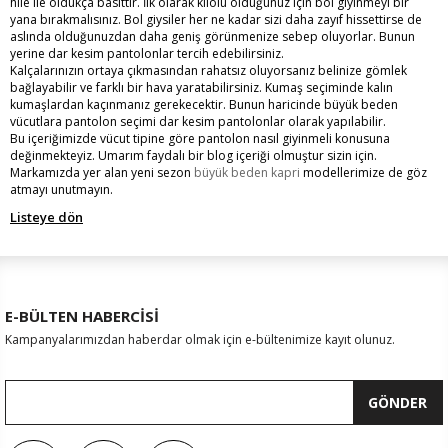
hile ile oldukça basittir. İlk olarak kilolu olduğunuz için bol giyinmeyi bir
yana bırakmalısınız. Bol giysiler her ne kadar sizi daha zayıf hissettirse de
aslında olduğunuzdan daha geniş görünmenize sebep oluyorlar. Bunun
yerine dar kesim pantolonlar tercih edebilirsiniz.
Kalçalarınızın ortaya çıkmasından rahatsız oluyorsanız belinize gömlek
bağlayabilir ve farklı bir hava yaratabilirsiniz. Kumaş seçiminde kalın
kumaşlardan kaçınmanız gerekecektir. Bunun haricinde büyük beden
vücutlara pantolon seçimi dar kesim pantolonlar olarak yapılabilir.
Bu içeriğimizde vücut tipine göre pantolon nasıl giyinmeli konusuna
değinmekteyiz. Umarım faydalı bir blog içeriği olmuştur sizin için.
Markamızda yer alan yeni sezon
büyük beden kapri
modellerimize de göz
atmayı unutmayın.
Listeye dön
E-BÜLTEN HABERCİSİ
Kampanyalarımızdan haberdar olmak için e-bültenimize kayıt olunuz.
GÖNDER