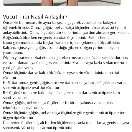
Vücut Tipi Nasıl Anlaşılır?
Öncelikle bir mezura ile ayna karşısına geçerek vücut tipinizi kolayca
öğrenebilirsiniz. Omuz, göğüz, bel ve kalça ölçümleri alınarak vücut tipinizi
anlayabilirsiniz. Omuz ölçüsünü alırken birinden yardım almanız gerekebilir.
Göğsünüzü ölçerken en geniş alandan ölçmelisiniz. Beliniz hemen
kaburgalarınızın altında başlar, karnınızı içinize çekmeden ölçebilirsiniz.
Kalçanız içinse yine göğüslerde olduğu gibi en dolgun yerinden ölçüm
yapmalısınız.
Ölçüm yaparken dikkat etmeniz gereken mezuranın düz bir şekilde durması
ve fazla sıkmamaya özen göstermelisiniz. Kıvrılan veya fazla sıkılan mezura
yanlış ölçüm verir.
Omuz ölçünüz dar ve kalça ölçünüz inceyse sizin vücut tipiniz elma tipi
vücuttur.
Hafif dar omuz, geniş göğüs kısmı ve daralan kalça-bacak ölçüleriniz varsa
sizin vücut tipiniz oval tipi vücuttur.
Bel ölçünüz omuz ve kalça ölçünüze göre daha darsa vücut tipiniz kum
saati vücuttur.
Omuz, göğüs, bel ve kalça ölçüleriniz birbirine yakınsa vücut tipiniz
dikdörtgen tipi vücuttur.
Omuz ölçünüz, göğüs, bel ve kalça ölçünüze göre genişse vücut tipiniz ters
üçgen tipi vücuttur.
Üst beden ölçüleriniz, alt beden ölçülerine oranla daha darsa, geniş kalçaya
sahipseniz vücut tipiniz armut tipi vücuttur.