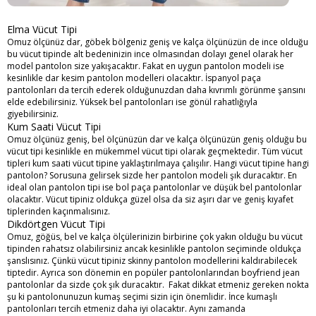
Elma Vücut Tipi
Omuz ölçünüz dar, göbek bölgeniz geniş ve kalça ölçünüzün de ince olduğu
bu vücut tipinde alt bedeninizin ince olmasından dolayı genel olarak her
model pantolon size yakışacaktır. Fakat en uygun pantolon modeli ise
kesinlikle dar kesim pantolon modelleri olacaktır. İspanyol paça
pantolonları da tercih ederek olduğunuzdan daha kıvrımlı görünme şansını
elde edebilirsiniz. Yüksek bel pantolonları ise gönül rahatlığıyla
giyebilirsiniz.
Kum Saati Vücut Tipi
Omuz ölçünüz geniş, bel ölçünüzün dar ve kalça ölçünüzün geniş olduğu bu
vücut tipi kesinlikle en mükemmel vücut tipi olarak geçmektedir. Tüm vücut
tipleri kum saati vücut tipine yaklaştırılmaya çalışılır. Hangi vücut tipine hangi
pantolon? Sorusuna gelirsek sizde her pantolon modeli şık duracaktır. En
ideal olan pantolon tipi ise bol paça pantolonlar ve düşük bel pantolonlar
olacaktır. Vücut tipiniz oldukça güzel olsa da siz aşırı dar ve geniş kıyafet
tiplerinden kaçınmalısınız.
Dikdörtgen Vücut Tipi
Omuz, göğüs, bel ve kalça ölçülerinizin birbirine çok yakın olduğu bu vücut
tipinden rahatsız olabilirsiniz ancak kesinlikle pantolon seçiminde oldukça
şanslısınız. Çünkü vücut tipiniz skinny pantolon modellerini kaldırabilecek
tiptedir. Ayrıca son dönemin en popüler pantolonlarından boyfriend jean
pantolonlar da sizde çok şık duracaktır. Fakat dikkat etmeniz gereken nokta
şu ki pantolonunuzun kumaş seçimi sizin için önemlidir. İnce kumaşlı
pantolonları tercih etmeniz daha iyi olacaktır. Aynı zamanda