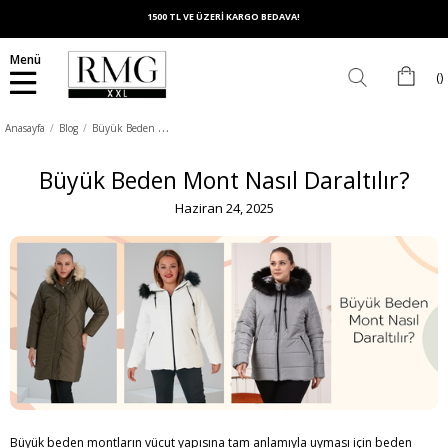
1500 TL VE ÜZERİ KARGO BEDAVA!
Menü
B
üyük Beden Mont Nasıl Daraltılır?
Anasayfa
Blog
Büyük Beden Mont Nasıl Daraltılır?
Haziran 24, 2025
Büyük beden montların vücut yapısına tam anlamıyla uyması için beden