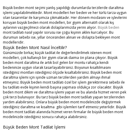
Büyük beden mont seçimi yanlış yapıldığı durumlarda terzilerde daraltma
işlemi yapılabilmektedir. Mont modelleri her beden ve her türlü tarza uygun
olan tasarımlar ile karşımıza çıkmaktadır. Her dönem modasını ve işlevlerini
koruyan büyük beden mont modelleri, bir giyim alternatifi olarak kış
aylarının vazgeçilmezi olarak dolaplarımızda yerini alıyor.
Büyük beden
mont tadilatı nasıl yapılır sorusu ise çoğu kişinin aklını kurcalıyor. Bu
durumun sebebi ise, yıllar öncesinden alınan ve dolapta bekleyen mont
modelleridir.
Büyük Beden Mont Nasıl İnceltilir?
Günümüzde birkaç küçük tadilat ile değerlendirilmek istenen mont
modelleri, çok kullanışlı bir giyim olarak daima ön plana çıkıyor. Büyük
beden mont daraltma ile artık bol gelen bir montu rahatça kendi
bedeninize uygun olarak tasarlayabilirsiniz. Boyunun kısaltılmasını
istediğiniz montları istediğiniz ölçüde kısaltabilirsiniz. Büyük beden mont
daraltma işlemi için işinde uzman terzilerden yardım almayı ihmal
etmeyiniz. Büyük beden mont tadilatı özel bir işlem gerektirmesi sebebi ile
bu tadilatı evde kişinin kendi başına yapması oldukça zor olacaktır. Büyük
beden mont dikim ve daraltma işlemi yapan ve bu alanda hizmet veren pek
çok terzi bulunuyor. Bu tarz büyük beden mont tadilatı yapan terzilerinden
yardım alabilirsiniz. Onlara büyük beden mont modelinizde değiştirmek
istediğiniz daraltma ve kısaltma gibi işlemleri tarif etmeniz yeterlidir. Büyük
beden mont tadilatı alanında hizmet veren firmalar ile büyük beden mont
modelinizde istediğiniz sonucu rahatça alabilirsiniz.
Büyük Beden Mont Tadilat İşlemi