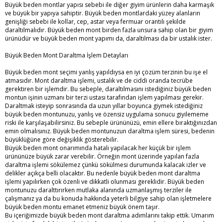
Büyük beden montlar yapısı sebebi ile diğer giyim ürünlerin daha karmaşık
ve büyük bir yapıya sahiptir. Büyük beden montlardaki yüzey alanların
genişliği sebebi ile kollar, cep, astar veya fermuar orantılı şekilde
daraltılmalıdır. Büyük beden mont birden fazla unsura sahip olan bir giyim
ürünüdür ve büyük beden mont yapımı da, daraltılması da bir ustalık ister.
Büyük Beden Mont Daraltma İşlem Detayları
Büyük beden mont seçimi yanlış yapıldıysa en iyi çözüm terzinin bu işe el
atmasıdır. Mont daraltma işlemi, ustalık ve de ciddi oranda tecrübe
gerektiren bir işlemdir. Bu sebeple, daraltılmasını istediğiniz büyük beden
montun işinin uzmanı bir terzi ustası tarafından işlem yapılması gerekir.
Daraltmak isteyip sonrasında da uzun yıllar boyunca giymek istediğiniz
büyük beden montunuzu, yanlış ve özensiz uygulama sonucu giyilememe
riski ile karşılaşabilirsiniz. Bu sebeple ürününüzü, emin ellere bıraktığınızdan
emin olmalısınız. Büyük beden montunuzun daraltma işlem süresi, bedenin
büyüklüğüne göre değişiklik gösterebilir.
Büyük beden mont onarımında hatalı yapılacak her küçük bir işlem
ürününüze büyük zarar verebilir. Örneğin mont üzerinde yapılan fazla
daraltma işlemi sökülemez çünkü sökülmesi durumunda kalacak izler ve
delikler açıkça belli olacaktır. Bu nedenle büyük beden mont daraltma
işlemi yapılırken çok özenli ve dikkatli olunması gereklidir. Büyük beden
montunuzu daralttırırken mutlaka alanında uzmanlaşmış terziler ile
çalışmanız ya da bu konuda hakkında yeterli bilgiye sahip olan işletmelere
büyük beden montu emanet etmeniz büyük önem taşır.
Bu içeriğimizde büyük beden mont daraltma adımlarını takip ettik. Umarım