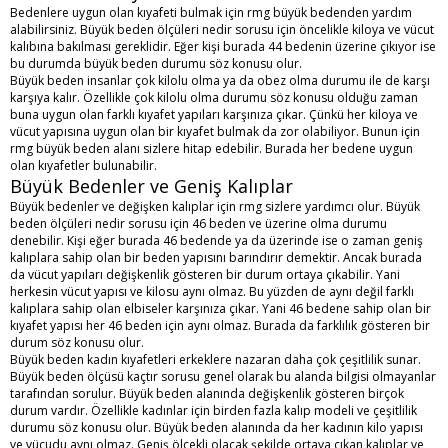
Bedenlere uygun olan kıyafeti bulmak için rmg büyük bedenden yardım
alabilirsiniz. Büyük beden ölçüleri nedir sorusu için öncelikle kiloya ve vücut
kalıbına bakılması gereklidir. Eğer kişi burada 44 bedenin üzerine çıkıyor ise
bu durumda büyük beden durumu söz konusu olur.
Büyük beden insanlar çok kilolu olma ya da obez olma durumu ile de karşı
karşıya kalır. Özellikle çok kilolu olma durumu söz konusu olduğu zaman
buna uygun olan farklı kıyafet yapıları karşınıza çıkar. Çünkü her kiloya ve
vücut yapısına uygun olan bir kıyafet bulmak da zor olabiliyor. Bunun için
rmg büyük beden alanı sizlere hitap edebilir. Burada her bedene uygun
olan kıyafetler bulunabilir.
Büyük Bedenler ve Geniş Kalıplar
Büyük bedenler ve değişken kalıplar için rmg sizlere yardımcı olur. Büyük
beden ölçüleri nedir sorusu için 46 beden ve üzerine olma durumu
denebilir. Kişi eğer burada 46 bedende ya da üzerinde ise o zaman geniş
kalıplara sahip olan bir beden yapısını barındırır demektir. Ancak burada
da vücut yapıları değişkenlik gösteren bir durum ortaya çıkabilir. Yani
herkesin vücut yapısı ve kilosu aynı olmaz. Bu yüzden de aynı değil farklı
kalıplara sahip olan elbiseler karşınıza çıkar. Yani 46 bedene sahip olan bir
kıyafet yapısı her 46 beden için aynı olmaz. Burada da farklılık gösteren bir
durum söz konusu olur.
Büyük beden kadın kıyafetleri erkeklere nazaran daha çok çeşitlilik sunar.
Büyük beden ölçüsü kaçtır sorusu genel olarak bu alanda bilgisi olmayanlar
tarafından sorulur. Büyük beden alanında değişkenlik gösteren birçok
durum vardır. Özellikle kadınlar için birden fazla kalıp modeli ve çeşitlilik
durumu söz konusu olur. Büyük beden alanında da her kadının kilo yapısı
ve vücudu aynı olmaz. Geniş ölçekli olacak şekilde ortaya çıkan kalıplar ve