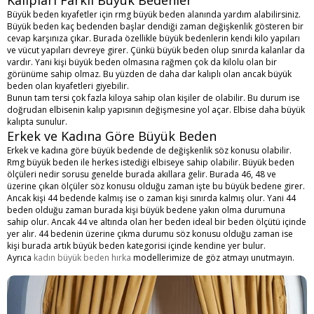
Kalıpları Farklı Büyük Bedenler
Büyük beden kıyafetler için rmg büyük beden alanında yardım alabilirsiniz.
Büyük beden kaç bedenden başlar dendiği zaman değişkenlik gösteren bir
cevap karşınıza çıkar. Burada özellikle büyük bedenlerin kendi kilo yapıları
ve vücut yapıları devreye girer. Çünkü büyük beden olup sınırda kalanlar da
vardır. Yani kişi büyük beden olmasına rağmen çok da kilolu olan bir
görünüme sahip olmaz. Bu yüzden de daha dar kalıplı olan ancak büyük
beden olan kıyafetleri giyebilir.
Bunun tam tersi çok fazla kiloya sahip olan kişiler de olabilir. Bu durum ise
doğrudan elbisenin kalıp yapısının değişmesine yol açar. Elbise daha büyük
kalıpta sunulur.
Erkek ve Kadına Göre Büyük Beden
Erkek ve kadına göre büyük bedende de değişkenlik söz konusu olabilir.
Rmg büyük beden ile herkes istediği elbiseye sahip olabilir.
Büyük beden
ölçüleri nedir
sorusu genelde burada akıllara gelir. Burada 46, 48 ve
üzerine çıkan ölçüler söz konusu olduğu zaman işte bu büyük bedene girer.
Ancak kişi 44 bedende kalmış ise o zaman kişi sınırda kalmış olur. Yani 44
beden olduğu zaman burada kişi büyük bedene yakın olma durumuna
sahip olur. Ancak 44 ve altında olan her beden ideal bir beden ölçütü içinde
yer alır. 44 bedenin üzerine çıkma durumu söz konusu olduğu zaman ise
kişi burada artık büyük beden kategorisi içinde kendine yer bulur.
Ayrıca
kadın büyük beden hırka
modellerimize de göz atmayı unutmayın.