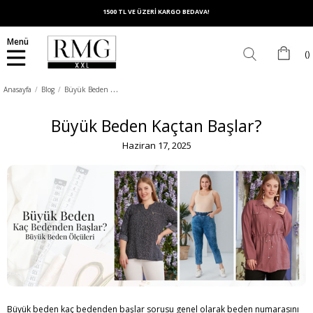
1500 TL VE ÜZERİ KARGO BEDAVA!
Menü
B
üyük Beden Kaçtan Başlar?
Anasayfa
Blog
Büyük Beden Kaçtan Başlar?
Haziran 17, 2025
Büyük beden kaç bedenden başlar sorusu genel olarak beden numarasını