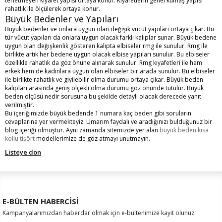
terletmeyen kıyafet yapısı ortaya konur. Kıyafetlerin genel kumaş yapısı
rahatlık ile ölçülerek ortaya konur.
Büyük Bedenler ve Yapıları
Büyük bedenler ve onlara uygun olan değişik vücut yapıları ortaya çıkar. Bu
tür vücut yapıları da onlara uygun olacak farklı kalıplar sunar. Büyük bedene
uygun olan değişkenlik gösteren kalıpta elbiseler rmg ile sunulur. Rmg ile
birlikte artık her bedene uygun olacak elbise yapıları sunulur. Bu elbiseler
özellikle rahatlık da göz önüne alınarak sunulur. Rmg kıyafetleri ile hem
erkek hem de kadınlara uygun olan elbiseler bir arada sunulur. Bu elbiseler
ile birlikte rahatlık ve giyilebilir olma durumu ortaya çıkar. Büyük beden
kalıpları arasında geniş ölçekli olma durumu göz önünde tutulur. Büyük
beden ölçüsü nedir sorusuna bu şekilde detaylı olacak derecede yanıt
verilmiştir.
Bu içeriğimizde
büyük bedende 1 numara kaç beden
gibi soruların
cevaplarına yer vermekteyiz. Umarım faydalı ve aradığınızı bulduğunuz bir
blog içeriği olmuştur. Aynı zamanda sitemizde yer alan
büyük beden kısa
kollu tişört
modellerimize de göz atmayı unutmayın.
Listeye dön
E-BÜLTEN HABERCİSİ
Kampanyalarımızdan haberdar olmak için e-bültenimize kayıt olunuz.