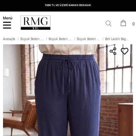
1500 TL VE ÜZERİ KARGO BEDAVA!
Menü
Anasayfa
Büyük Beden Alt Giyim
Büyük Beden Pantolon
Büyük Beden Kumaş Pantolon
Beli Lasikli Bağcıklı Büyük Beden Keten Pantolon Lacivert