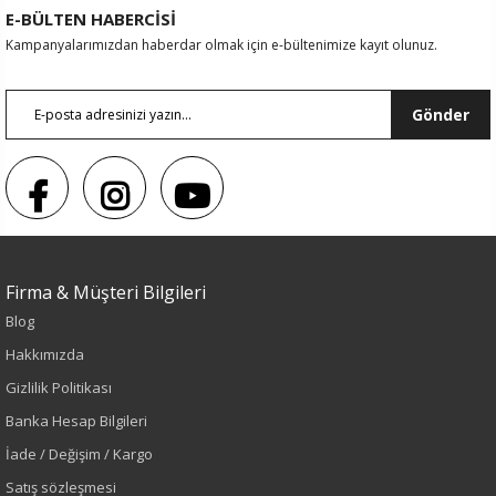
E-BÜLTEN HABERCİSİ
Kampanyalarımızdan haberdar olmak için e-bültenimize kayıt olunuz.
Gönder
Firma & Müşteri Bilgileri
Renk
Blog
Hakkımızda
Lacivert
Gizlilik Politikası
Sezon
Banka Hesap Bilgileri
İade / Değişim / Kargo
İlkbahar-Yaz
Satış sözleşmesi