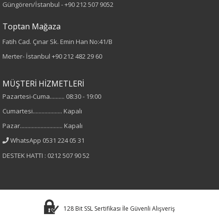
Güngören/İstanbul -
+90 212 507 9052
Kumaş Tipi
Toptan Mağaza
Dokuma
Fatih Cad. Çınar Sk. Emin Han No:41/B
Merter- İstanbul
+90 212 482 29 60
Desen
MÜŞTERİ HİZMETLERİ
Düz
Pazartesi-Cuma.......... 08:30 - 19:00
Kumaş
Cumartesi.................... Kapalı
Pazar............................. Kapalı
%40 Keten
WhatsApp 0531 224 05 31
%60 Viskon
DESTEK HATTI : 0212 507 90 52
Cinsiyet
Kadın
128 Bit SSL Sertifikası İle Güvenli Alışveriş
Astar Durumu