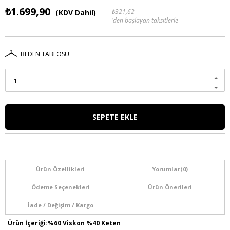
₺1.699,90
₺321,62
(KDV Dahil)
'den başlayan taksitlerle
BEDEN TABLOSU
Ürün Özellikleri
Yorumlar
(0)
Ödeme Seçenekleri
Ürün Önerileri
İade / Değişim / Kargo
Ürün İçeriği:%60 Viskon %40 Keten