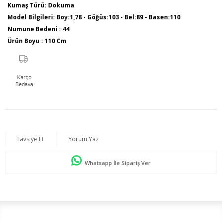
Kumaş Türü: Dokuma
Model Bilgileri: Boy:1,78 - Göğüs:103 - Bel:89 - Basen:110
Numune Bedeni : 44
Ürün Boyu : 110 Cm
Sezon İlkbahar / Yaz
Tavsiye Et
Yorum Yaz
Whatsapp İle Sipariş Ver