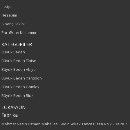
İletişim
Yaş Grubu
Hesabım
Yetişkin
Sipariş Takibi
ParaPuan Kullanımı
Bel
KATEGORİLER
Normal Bel
Büyük Beden
Kalıp
Büyük Beden Elbise
Büyük Beden Abiye
Büyük Beden
Büyük Beden Pantolon
Boy
Büyük Beden Gömlek
Büyük Beden Bluz
110
LOKASYON
Paça Tipi
Fabrika
Mehmet Nesih Özmen Mahallesi Sedir Sokak Tanca Plaza No:25 Daire 2
Boru Paça