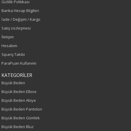
Gizlilik Politikası
Sezon
Banka Hesap Bilgileri
Sonbahar-Kış
İade / Değişim / Kargo
Satış sözleşmesi
Yaş Grubu
İletişim
Yetişkin
Hesabım
Sipariş Takibi
Bel
ParaPuan Kullanımı
Normal Bel
KATEGORİLER
Büyük Beden
Kalıp
Büyük Beden Elbise
Büyük Beden
Büyük Beden Abiye
Büyük Beden Pantolon
Boy
Büyük Beden Gömlek
100
Büyük Beden Bluz