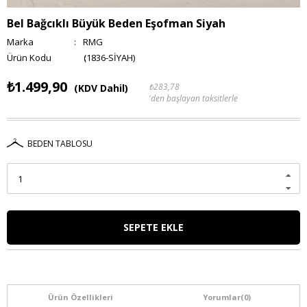
Bel Bağcıklı Büyük Beden Eşofman Siyah
Marka
:
RMG
(1836-SİYAH)
₺1.499,90
₺283,78
(KDV Dahil)
'den başlayan taksitlerle
BEDEN TABLOSU
Ürün Özellikleri
Yorumlar
(0)