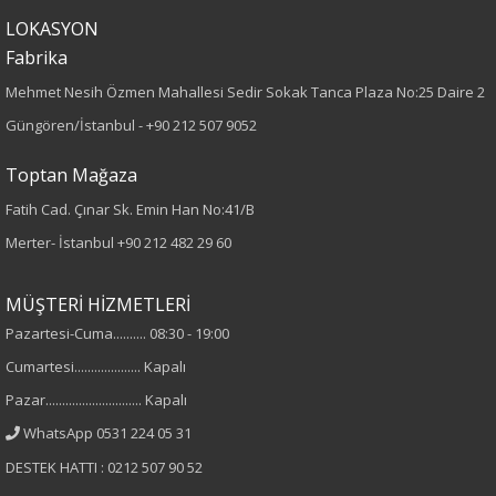
Paça Tipi
LOKASYON
Fabrika
Geniş Paça
Mehmet Nesih Özmen Mahallesi Sedir Sokak Tanca Plaza No:25 Daire 2
Güngören/İstanbul -
+90 212 507 9052
Kumaş Tipi
Toptan Mağaza
Örme
Fatih Cad. Çınar Sk. Emin Han No:41/B
Desen
Merter- İstanbul
+90 212 482 29 60
Düz
MÜŞTERİ HİZMETLERİ
Kumaş
Pazartesi-Cuma.......... 08:30 - 19:00
Cumartesi.................... Kapalı
%39 Polyester
Pazar............................. Kapalı
%6 Elastan
WhatsApp 0531 224 05 31
%65 Rayon
DESTEK HATTI : 0212 507 90 52
Cinsiyet