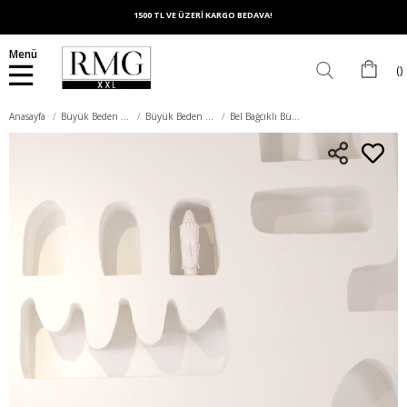
1500 TL VE ÜZERİ KARGO BEDAVA!
Menü
Anasayfa
Büyük Beden Alt Giyim
Büyük Beden Eşofman Altı
Bel Bağcıklı Büyük Beden Eşofman Siyah