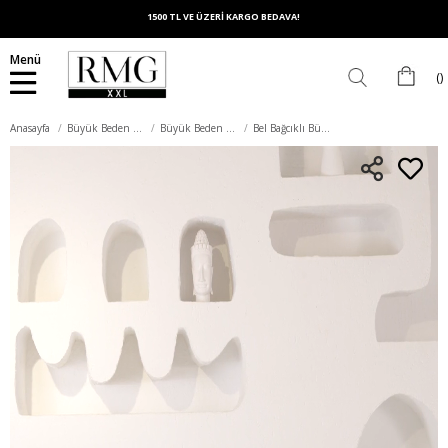
1500 TL VE ÜZERİ KARGO BEDAVA!
Menü
Anasayfa
Büyük Beden Alt Giyim
Büyük Beden Eşofman Altı
Bel Bağcıklı Büyük Beden Eşofman İndigo