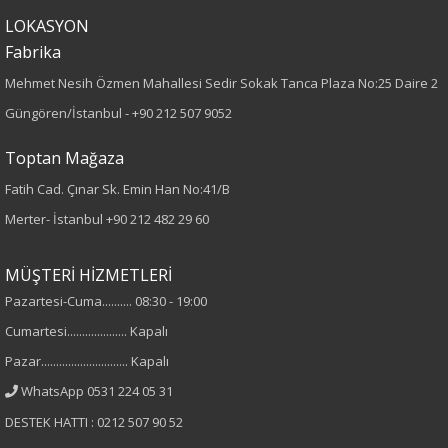
Paça Tipi
LOKASYON
Fabrika
Geniş Paça
Mehmet Nesih Özmen Mahallesi Sedir Sokak Tanca Plaza No:25 Daire 2
Güngören/İstanbul -
+90 212 507 9052
Kumaş Tipi
Toptan Mağaza
Örme
Fatih Cad. Çınar Sk. Emin Han No:41/B
Desen
Merter- İstanbul
+90 212 482 29 60
Düz
MÜŞTERİ HİZMETLERİ
Kumaş
Pazartesi-Cuma.......... 08:30 - 19:00
Cumartesi.................... Kapalı
%39 Polyester
Pazar............................. Kapalı
%55 Rayon
WhatsApp 0531 224 05 31
%6 Elastan
DESTEK HATTI : 0212 507 90 52
Cinsiyet