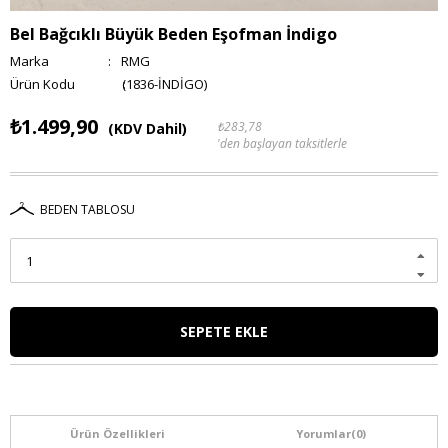
Bel Bağcıklı Büyük Beden Eşofman İndigo
Marka
:
RMG
(1836-İNDİGO)
₺1.499,90
₺283,78
(KDV Dahil)
'den başlayan taksitlerle
BEDEN TABLOSU
Ürün Özellikleri
Yorumlar
(0)