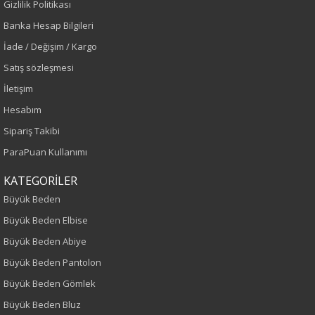
Gizlilik Politikası
Sezon
Banka Hesap Bilgileri
Sonbahar-Kış
İade / Değişim / Kargo
Satış sözleşmesi
Yaş Grubu
İletişim
Yetişkin
Hesabım
Sipariş Takibi
Bel
ParaPuan Kullanımı
Normal Bel
KATEGORİLER
Büyük Beden
Kalıp
Büyük Beden Elbise
Büyük Beden
Büyük Beden Abiye
Büyük Beden Pantolon
Boy
Büyük Beden Gömlek
100
Büyük Beden Bluz