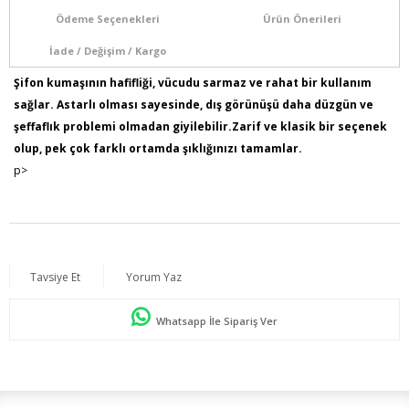
Ödeme Seçenekleri
Ürün Önerileri
İade / Değişim / Kargo
Şifon kumaşının hafifliği, vücudu sarmaz ve rahat bir kullanım
sağlar. Astarlı olması sayesinde, dış görünüşü daha düzgün ve
şeffaflık problemi olmadan giyilebilir.Zarif ve klasik bir seçenek
olup, pek çok farklı ortamda şıklığınızı tamamlar.
p>
Ürün İçeriği: %100 Polyester
Kumaş Türü: Dokuma
Model Bilgileri: Boy:1,78 - Göğüs:103 - Bel:89 - Basen:110
Numune Bedeni : 44
Tavsiye Et
Yorum Yaz
Ürün Boyu: 75 cm
Whatsapp İle Sipariş Ver