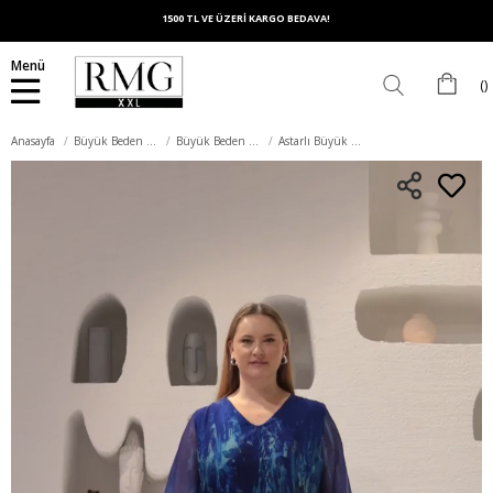
1500 TL VE ÜZERİ KARGO BEDAVA!
Menü
Anasayfa
Büyük Beden Üst Giyim
Büyük Beden Bluz
Astarlı Büyük Beden Şifon Bluz Lacivert