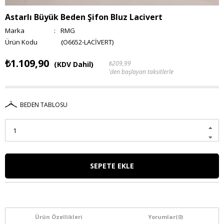
Astarlı Büyük Beden Şifon Bluz Lacivert
Marka
:
RMG
(O6652-LACİVERT)
₺1.109,90
₺209,99
(KDV Dahil)
'den başlayan taksitlerle
BEDEN TABLOSU
Ürün Özellikleri
Yorumlar
(0)