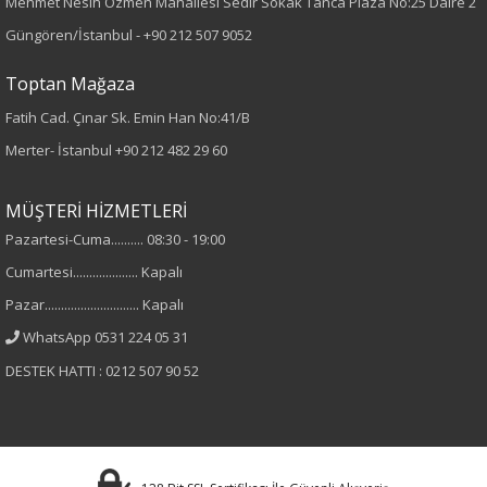
Mehmet Nesih Özmen Mahallesi Sedir Sokak Tanca Plaza No:25 Daire 2
Kumaş Tipi
Güngören/İstanbul -
+90 212 507 9052
Dokuma
Toptan Mağaza
Fatih Cad. Çınar Sk. Emin Han No:41/B
Desen
Merter- İstanbul
+90 212 482 29 60
Desenli
MÜŞTERİ HİZMETLERİ
Kumaş
Pazartesi-Cuma.......... 08:30 - 19:00
Cumartesi.................... Kapalı
%100 Polyester
Pazar............................. Kapalı
Yaka Tipi
WhatsApp 0531 224 05 31
DESTEK HATTI : 0212 507 90 52
V Yaka
Cinsiyet
Kadın