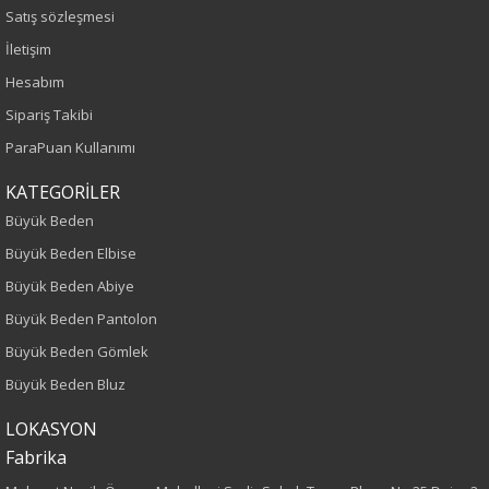
Renk
Satış sözleşmesi
İletişim
Lacivert
Hesabım
Sipariş Takibi
Sezon
ParaPuan Kullanımı
İlkbahar-Yaz
KATEGORİLER
Yaş Grubu
Büyük Beden
Büyük Beden Elbise
Yetişkin
Büyük Beden Abiye
Kalıp
Büyük Beden Pantolon
Büyük Beden Gömlek
Büyük Beden
Büyük Beden Bluz
Boy
LOKASYON
Fabrika
75