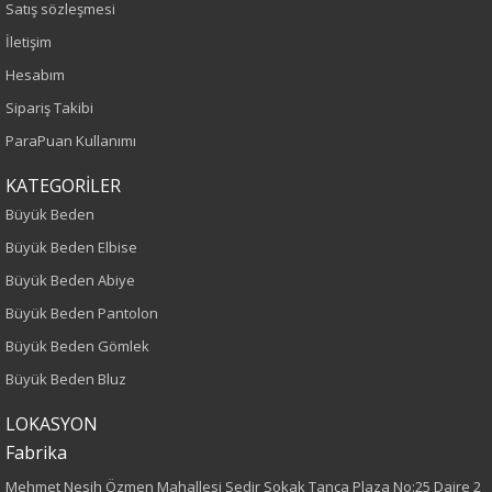
Satış sözleşmesi
Siyah
İletişim
Sezon
Hesabım
Sipariş Takibi
Sonbahar-Kış
ParaPuan Kullanımı
Yaş Grubu
KATEGORİLER
Büyük Beden
Yetişkin
Büyük Beden Elbise
Kalıp
Büyük Beden Abiye
Büyük Beden Pantolon
Büyük Beden
Büyük Beden Gömlek
Boy
Büyük Beden Bluz
LOKASYON
75
Fabrika
Kumaş Tipi
Mehmet Nesih Özmen Mahallesi Sedir Sokak Tanca Plaza No:25 Daire 2