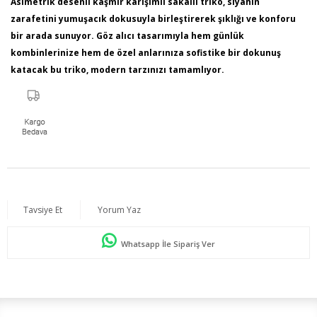
Asimetrik desenli kaşmir karışımlı sakallı triko, siyahın
zarafetini yumuşacık dokusuyla birleştirerek şıklığı ve konforu
bir arada sunuyor. Göz alıcı tasarımıyla hem günlük
kombinlerinize hem de özel anlarınıza sofistike bir dokunuş
katacak bu triko, modern tarzınızı tamamlıyor.
Ürün İçeriği: %100 Polyemid
Kumaş Türü: Örme
Model Bilgileri: Boy:1,78 - Göğüs:103 - Bel:89 - Basen:110
Numune Bedeni : 44
Ürün Boyu: 75 cm
Tavsiye Et
Yorum Yaz
Whatsapp İle Sipariş Ver