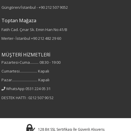
Güngören/İstanbul -
+90 212 507 9052
Örme
Toptan Mağaza
Desen
Fatih Cad. Çınar Sk. Emin Han No:41/B
Desenli
Merter- İstanbul
+90 212 482 29 60
Kumaş
MÜŞTERİ HİZMETLERİ
Pazartesi-Cuma.......... 08:30 - 19:00
%100 Polyester
Cumartesi.................... Kapalı
Yaka Tipi
Pazar............................. Kapalı
WhatsApp 0531 224 05 31
Bisiklet Yaka
DESTEK HATTI : 0212 507 90 52
Cinsiyet
Kadın
128 Bit SSL Sertifikası İle Güvenli Alışveriş
Kol Tipi