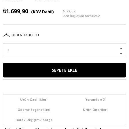
₺1.699,90
₺321,62
(KDV Dahil)
'den başlayan taksitlerle
BEDEN TABLOSU
Ürün Özellikleri
Yorumlar
(0)
Ödeme Seçenekleri
Ürün Önerileri
İade / Değişim / Kargo