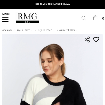
1500 TL VE ÜZERİ KARGO BEDAVA!
Menü
Anasayfa
Büyük Beden Üst Giyim
Büyük Beden Triko
Asimetrik Desenli Kaşmir Karışımlı Sakallı Triko Siyah