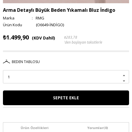
Arma Detaylı Büyük Beden Yıkamalı Bluz İndigo
Marka
:
RMG
(O6649-İNDİGO)
₺1.499,90
₺283,78
(KDV Dahil)
'den başlayan taksitlerle
BEDEN TABLOSU
Ürün Özellikleri
Yorumlar
(0)