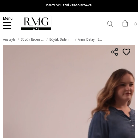
1500 TL VE ÜZERİ KARGO BEDAVA!
Menü
Anasayfa
Büyük Beden Üst Giyim
Büyük Beden Bluz
Arma Detaylı Büyük Beden Yıkamalı Bluz İndigo