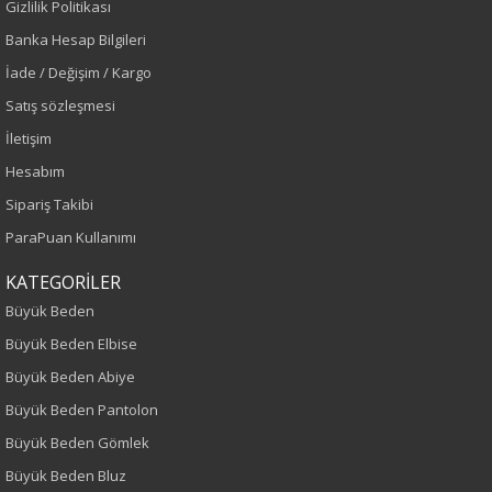
Gizlilik Politikası
İlkbahar-Yaz
Banka Hesap Bilgileri
İade / Değişim / Kargo
Yaş Grubu
Satış sözleşmesi
Yetişkin
İletişim
Hesabım
Kalıp
Sipariş Takibi
ParaPuan Kullanımı
Büyük Beden
KATEGORİLER
Boy
Büyük Beden
75
Büyük Beden Elbise
Büyük Beden Abiye
Kumaş Tipi
Büyük Beden Pantolon
Dokuma
Büyük Beden Gömlek
Büyük Beden Bluz
Desen