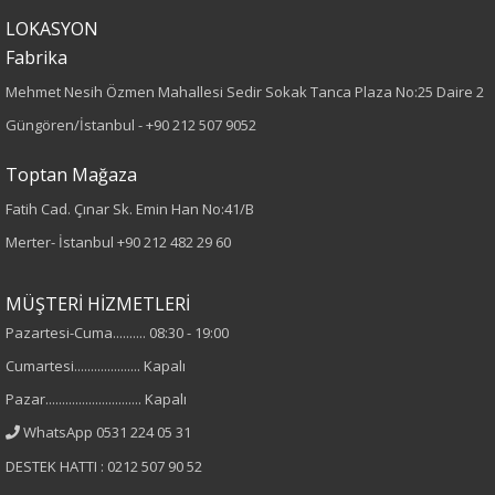
LOKASYON
Düz
Fabrika
Mehmet Nesih Özmen Mahallesi Sedir Sokak Tanca Plaza No:25 Daire 2
Kumaş
Güngören/İstanbul -
+90 212 507 9052
%100 Viskon
Toptan Mağaza
Yaka Tipi
Fatih Cad. Çınar Sk. Emin Han No:41/B
Merter- İstanbul
+90 212 482 29 60
Düz Yaka
MÜŞTERİ HİZMETLERİ
Cinsiyet
Pazartesi-Cuma.......... 08:30 - 19:00
Kadın
Cumartesi.................... Kapalı
Pazar............................. Kapalı
Kol Tipi
WhatsApp 0531 224 05 31
Truvakar Kol
DESTEK HATTI : 0212 507 90 52