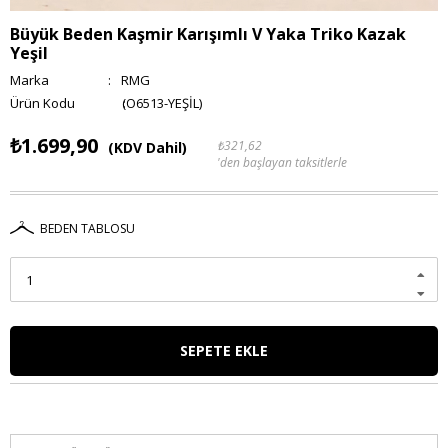
Büyük Beden Kaşmir Karışımlı V Yaka Triko Kazak
Yeşil
Marka
:
RMG
(O6513-YEŞİL)
₺1.699,90
₺321,62
(KDV Dahil)
'den başlayan taksitlerle
BEDEN TABLOSU