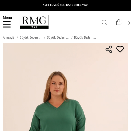
1500 TL VE ÜZERİ KARGO BEDAVA!
Menü
Anasayfa
Büyük Beden Üst Giyim
Büyük Beden Bluz
Büyük Beden Kaşmir Karışımlı V Yaka Triko Kazak Yeşil