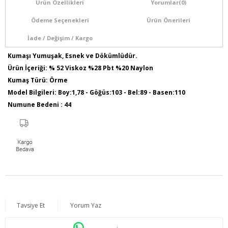
Ürün Özellikleri
Yorumlar
(0)
Ödeme Seçenekleri
Ürün Önerileri
İade / Değişim / Kargo
Kumaşı Yumuşak, Esnek ve Dökümlüdür.
Ürün İçeriği: % 52 Viskoz %28 Pbt %20 Naylon
Kumaş Türü: Örme
Model Bilgileri: Boy:1,78 - Göğüs:103 - Bel:89 - Basen:110
Numune Bedeni : 44
Ürün Boyu: 75 cm
Tavsiye Et
Yorum Yaz