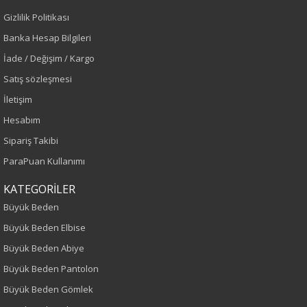
Gizlilik Politikası
Yeşil
Banka Hesap Bilgileri
Sezon
İade / Değişim / Kargo
Satış sözleşmesi
Sonbahar-Kış
İletişim
Yaş Grubu
Hesabım
Sipariş Takibi
Yetişkin
ParaPuan Kullanımı
Kalıp
KATEGORİLER
Büyük Beden
Büyük Beden
Büyük Beden Elbise
Boy
Büyük Beden Abiye
Büyük Beden Pantolon
75
Büyük Beden Gömlek
Kumaş Tipi