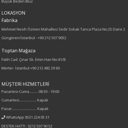
Büyük Beden Bluz
LOKASYON
Örme
Fabrika
Desen
Mehmet Nesih Özmen Mahallesi Sedir Sokak Tanca Plaza No:25 Daire 2
Güngören/İstanbul -
+90 212 507 9052
Düz
Toptan Mağaza
Kumaş
Fatih Cad. Çınar Sk. Emin Han No:41/B
%52 Viskon
Merter- İstanbul
+90 212 482 29 60
%28 Pbt
%20 Nylon
MÜŞTERİ HİZMETLERİ
Pazartesi-Cuma.......... 08:30 - 19:00
Yaka Tipi
Cumartesi.................... Kapalı
V Yaka
Pazar............................. Kapalı
WhatsApp 0531 224 05 31
Cinsiyet
DESTEK HATTI : 0212 507 90 52