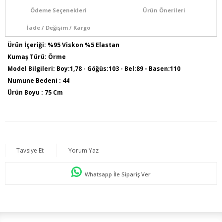
Ödeme Seçenekleri
Ürün Önerileri
İade / Değişim / Kargo
Ürün İçeriği: %95 Viskon %5 Elastan
Kumaş Türü: Örme
Model Bilgileri: Boy:1,78 - Göğüs:103 - Bel:89 - Basen:110
Numune Bedeni : 44
Ürün Boyu : 75 Cm
Sezon İlkbahar / Yaz
Tavsiye Et
Yorum Yaz
Whatsapp İle Sipariş Ver