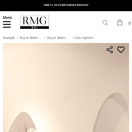
1500 TL VE ÜZERİ KARGO BEDAVA!
Menü
Anasayfa
Büyük Beden Üst Giyim
Büyük Beden Tişört
Yıldız Aplikeli Kadın Büyük Beden Tişört Siyah