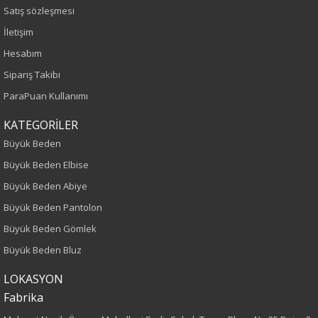
Satış sözleşmesi
Sezon
İletişim
Hesabım
İlkbahar-Yaz
Sipariş Takibi
Yaş Grubu
ParaPuan Kullanımı
Yetişkin
KATEGORİLER
Büyük Beden
Kalıp
Büyük Beden Elbise
Büyük Beden Abiye
Büyük Beden
Büyük Beden Pantolon
Boy
Büyük Beden Gömlek
Büyük Beden Bluz
75
LOKASYON
Kumaş Tipi
Fabrika