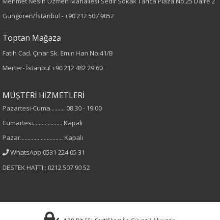
Örme
Mehmet Nesih Özmen Mahallesi Sedir Sokak Tanca Plaza No:25 Daire 2
Güngören/İstanbul -
+90 212 507 9052
Desen
Toptan Mağaza
Nakışlı
Fatih Cad. Çınar Sk. Emin Han No:41/B
Merter- İstanbul
+90 212 482 29 60
Kumaş
%95 Viskon
MÜŞTERİ HİZMETLERİ
%5 Elastan
Pazartesi-Cuma.......... 08:30 - 19:00
Cumartesi.................... Kapalı
Yaka Tipi
Pazar............................. Kapalı
V Yaka
WhatsApp 0531 224 05 31
DESTEK HATTI : 0212 507 90 52
Cinsiyet
Kadın
Kol Tipi