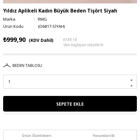
Yıldız Aplikeli Kadın Büyük Beden Tişört Siyah
Marka
:
RMG
(O6817-SİYAH)
₺999,90
₺189,18
(KDV Dahil)
'den başlayan taksitlerle
BEDEN TABLOSU
Ürün Özellikleri
Yorumlar
(0)