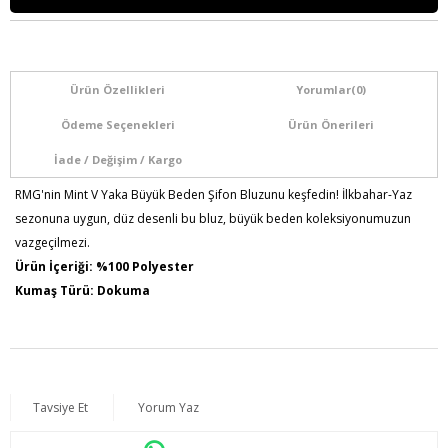
Ürün Özellikleri
Yorumlar
(0)
Ödeme Seçenekleri
Ürün Önerileri
İade / Değişim / Kargo
RMG'nin Mint V Yaka Büyük Beden Şifon Bluzunu keşfedin! İlkbahar-Yaz
sezonuna uygun, düz desenli bu bluz, büyük beden koleksiyonumuzun
vazgeçilmezi.
Ürün İçeriği: %100 Polyester
Kumaş Türü: Dokuma
Model Bilgileri: Boy:1,78 - Göğüs:103 - Bel:89 - Basen:110
Numune Bedeni : 44
Ürün Boyu: 70 cm
Tavsiye Et
Yorum Yaz