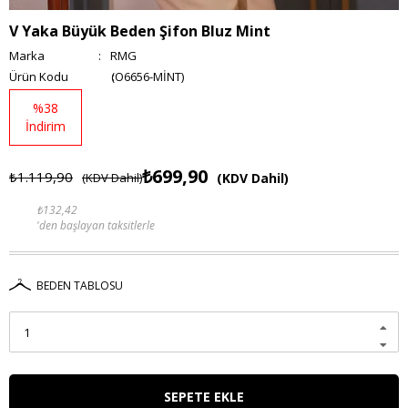
V Yaka Büyük Beden Şifon Bluz Mint
Marka
:
RMG
(O6656-MİNT)
%
38
İndirim
₺699,90
₺1.119,90
(KDV Dahil)
(KDV Dahil)
₺132,42
'den başlayan taksitlerle
BEDEN TABLOSU