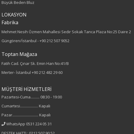
Büyük Beden Bluz
Boy
LOKASYON
70
Fabrika
Mehmet Nesih Özmen Mahallesi Sedir Sokak Tanca Plaza No:25 Daire 2
Kumaş Tipi
Güngören/İstanbul -
+90 212 507 9052
Dokuma
Toptan Mağaza
Desen
Fatih Cad. Çınar Sk. Emin Han No:41/B
Merter- İstanbul
+90 212 482 29 60
Düz
Kumaş
MÜŞTERİ HİZMETLERİ
Pazartesi-Cuma.......... 08:30 - 19:00
%100 Polyester
Cumartesi.................... Kapalı
Yaka Tipi
Pazar............................. Kapalı
WhatsApp 0531 224 05 31
V Yaka
DESTEK HATTI : 0212 507 90 52