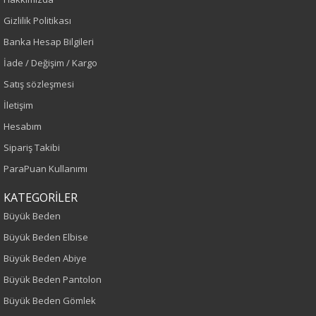
Gizlilik Politikası
Sezon : YAZLIK
Banka Hesap Bilgileri
İade / Değişim / Kargo
Renk
Satış sözleşmesi
Mint
İletişim
Hesabım
Sezon
Sipariş Takibi
İlkbahar-Yaz
ParaPuan Kullanımı
KATEGORİLER
Yaş Grubu
Büyük Beden
Yetişkin
Büyük Beden Elbise
Büyük Beden Abiye
Kalıp
Büyük Beden Pantolon
Büyük Beden
Büyük Beden Gömlek