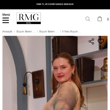
1500 TL VE ÜZERİ KARGO BEDAVA!
Menü
Anasayfa
Büyük Beden Üst Giyim
Büyük Beden Bluz
V Yaka Büyük Beden Şifon Bluz Mint