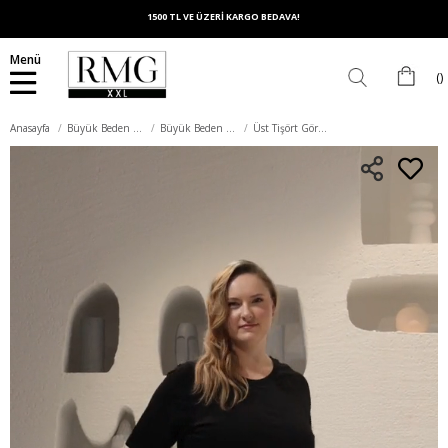
1500 TL VE ÜZERİ KARGO BEDAVA!
Menü
Anasayfa
Büyük Beden Elbise
Büyük Beden Günlük Elbise
Üst Tişört Görünümlü Büyük Beden Cepli Elbise Siyah