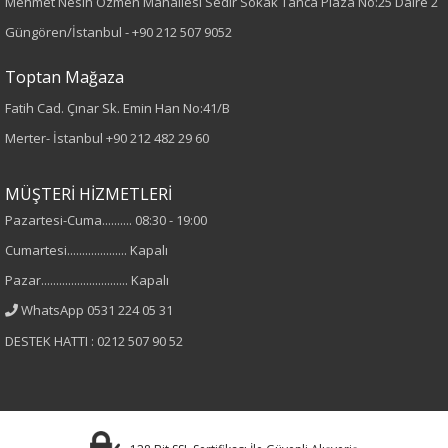
Mehmet Nesih Özmen Mahallesi Sedir Sokak Tanca Plaza No:25 Daire 2
Desen
Güngören/İstanbul -
+90 212 507 9052
Düz
Toptan Mağaza
Fatih Cad. Çınar Sk. Emin Han No:41/B
Kumaş
Merter- İstanbul
+90 212 482 29 60
%100 Viskon
MÜŞTERİ HİZMETLERİ
Yaka Tipi
Pazartesi-Cuma.......... 08:30 - 19:00
Cumartesi.................... Kapalı
Bisiklet Yaka
Pazar............................. Kapalı
Cinsiyet
WhatsApp 0531 224 05 31
DESTEK HATTI : 0212 507 90 52
Kadın
Kol Tipi
Kısa Kol