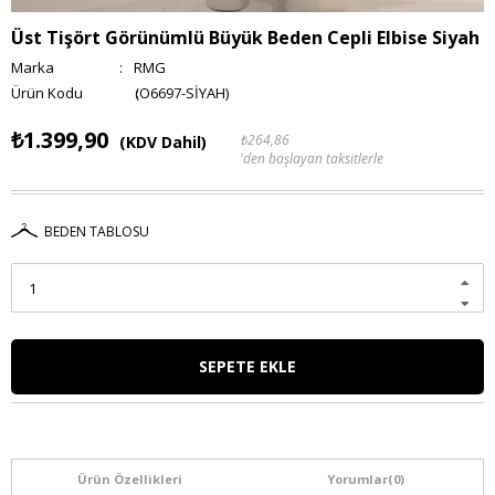
Üst Tişört Görünümlü Büyük Beden Cepli Elbise Siyah
Marka
:
RMG
(O6697-SİYAH)
₺1.399,90
₺264,86
(KDV Dahil)
'den başlayan taksitlerle
BEDEN TABLOSU
Ürün Özellikleri
Yorumlar
(0)