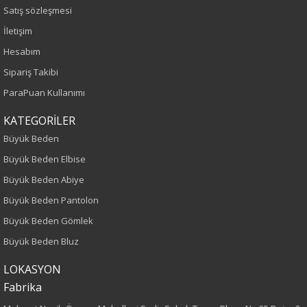
Sezon
Satış sözleşmesi
İletişim
İlkbahar-Yaz
Hesabım
Yaş Grubu
Sipariş Takibi
ParaPuan Kullanımı
Yetişkin
KATEGORİLER
Kalıp
Büyük Beden
Büyük Beden Elbise
Büyük Beden
Büyük Beden Abiye
Boy
Büyük Beden Pantolon
Büyük Beden Gömlek
130
Büyük Beden Bluz
Kumaş Tipi
LOKASYON
Fabrika
Örme