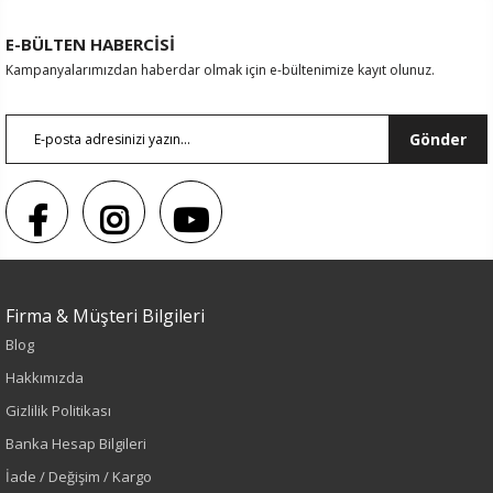
E-BÜLTEN HABERCİSİ
Kampanyalarımızdan haberdar olmak için e-bültenimize kayıt olunuz.
Gönder
Firma & Müşteri Bilgileri
Blog
Hakkımızda
Renk
Gizlilik Politikası
Banka Hesap Bilgileri
Siyah
İade / Değişim / Kargo