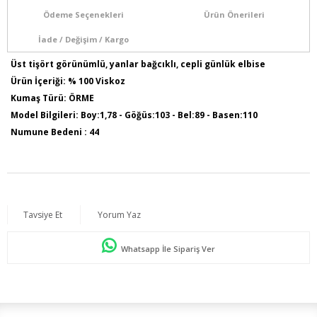
Ödeme Seçenekleri
Ürün Önerileri
İade / Değişim / Kargo
Üst tişört görünümlü, yanlar bağcıklı, cepli günlük elbise
Ürün İçeriği: % 100 Viskoz
Kumaş Türü: ÖRME
Model Bilgileri: Boy:1,78 - Göğüs:103 - Bel:89 - Basen:110
Numune Bedeni : 44
Ürün Boyu: 130 cm
Tavsiye Et
Yorum Yaz
Whatsapp İle Sipariş Ver