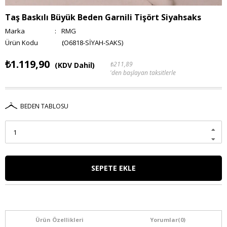
Taş Baskılı Büyük Beden Garnili Tişört Siyahsaks
Marka
:
RMG
(O6818-SİYAH-SAKS)
₺1.119,90
₺211,89
(KDV Dahil)
'den başlayan taksitlerle
BEDEN TABLOSU
Ürün Özellikleri
Yorumlar
(0)