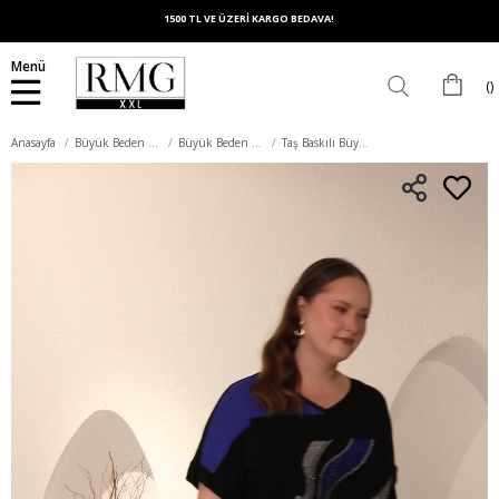
1500 TL VE ÜZERİ KARGO BEDAVA!
Menü
Anasayfa
Büyük Beden Üst Giyim
Büyük Beden Tişört
Taş Baskılı Büyük Beden Garnili Tişört Siyahsaks