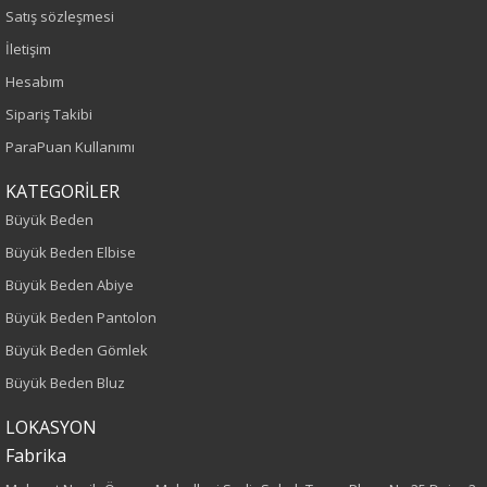
Siyah
Satış sözleşmesi
İletişim
Sezon
Hesabım
İlkbahar-Yaz
Sipariş Takibi
ParaPuan Kullanımı
Yaş Grubu
KATEGORİLER
Yetişkin
Büyük Beden
Büyük Beden Elbise
Kalıp
Büyük Beden Abiye
Büyük Beden
Büyük Beden Pantolon
Büyük Beden Gömlek
Boy
Büyük Beden Bluz
75
LOKASYON
Fabrika
Kumaş Tipi