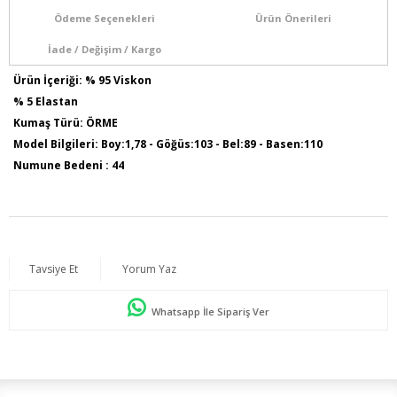
Ödeme Seçenekleri
Ürün Önerileri
İade / Değişim / Kargo
Ürün İçeriği: % 95 Viskon
% 5 Elastan
Kumaş Türü: ÖRME
Model Bilgileri: Boy:1,78 - Göğüs:103 - Bel:89 - Basen:110
Numune Bedeni : 44
Ürün Boyu : 75 Cm
Sezon İlkbahar / Yaz
Tavsiye Et
Yorum Yaz
Whatsapp İle Sipariş Ver