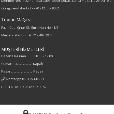
Mehmet Nesih Özmen Mahallesi Sedir Sokak Tanca Plaza No:25 Daire 2
Örme
Güngören/İstanbul -
+90 212 507 9052
Desen
Toptan Mağaza
Fatih Cad. Çınar Sk. Emin Han No:41/B
Düz
Merter- İstanbul
+90 212 482 29 60
Kumaş
MÜŞTERİ HİZMETLERİ
%95 Viskon
Pazartesi-Cuma.......... 08:30 - 19:00
%5 Elastan
Cumartesi.................... Kapalı
Pazar............................. Kapalı
Yaka Tipi
WhatsApp 0531 224 05 31
V Yaka
DESTEK HATTI : 0212 507 90 52
Cinsiyet
Kadın