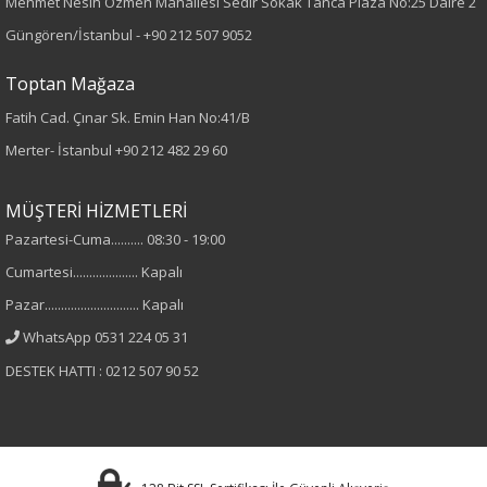
Mehmet Nesih Özmen Mahallesi Sedir Sokak Tanca Plaza No:25 Daire 2
Örme
Güngören/İstanbul -
+90 212 507 9052
Desen
Toptan Mağaza
Fatih Cad. Çınar Sk. Emin Han No:41/B
Düz
Merter- İstanbul
+90 212 482 29 60
Kumaş
MÜŞTERİ HİZMETLERİ
%95 Viskon
Pazartesi-Cuma.......... 08:30 - 19:00
%5 Elastan
Cumartesi.................... Kapalı
Pazar............................. Kapalı
Yaka Tipi
WhatsApp 0531 224 05 31
V Yaka
DESTEK HATTI : 0212 507 90 52
Cinsiyet
Kadın