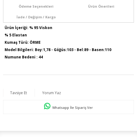
Ödeme Seçenekleri
Ürün Önerileri
İade / Değişim / Kargo
Ürün İçeriği: % 95 Viskon
% 5 Elastan
Kumaş Türü: ÖRME
Model Bilgileri: Boy:1,78 - Göğüs:103 - Bel:89 - Basen:110
Numune Bedeni : 44
Ürün Boyu : 75 Cm
Sezon İlkbahar / Yaz
Tavsiye Et
Yorum Yaz
Whatsapp İle Sipariş Ver