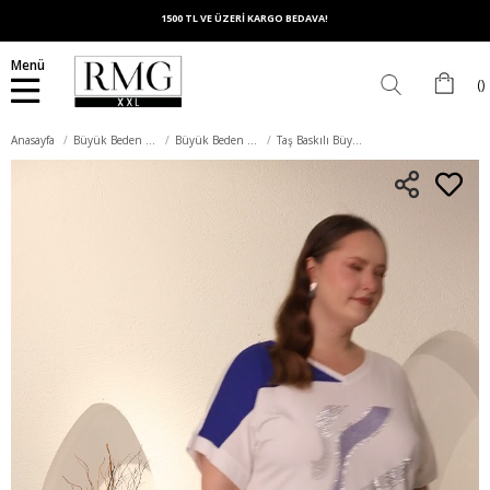
1500 TL VE ÜZERİ KARGO BEDAVA!
Menü
Anasayfa
Büyük Beden Üst Giyim
Büyük Beden Tişört
Taş Baskılı Büyük Beden Garnili Tişört Ekrusaks