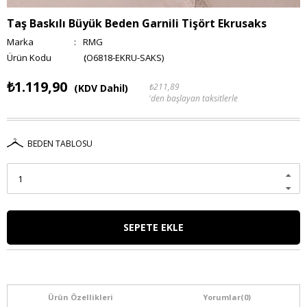
Taş Baskılı Büyük Beden Garnili Tişört Ekrusaks
Marka
:
RMG
(O6818-EKRU-SAKS)
₺1.119,90
₺211,89
(KDV Dahil)
'den başlayan taksitlerle
BEDEN TABLOSU
Ürün Özellikleri
Yorumlar
(0)