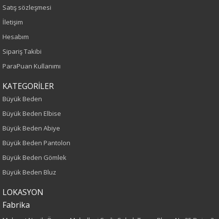
Saks
Satış sözleşmesi
İletişim
Sezon
Hesabım
İlkbahar-Yaz
Sipariş Takibi
ParaPuan Kullanımı
Yaş Grubu
KATEGORİLER
Yetişkin
Büyük Beden
Büyük Beden Elbise
Kalıp
Büyük Beden Abiye
Büyük Beden
Büyük Beden Pantolon
Büyük Beden Gömlek
Boy
Büyük Beden Bluz
75
LOKASYON
Fabrika
Kumaş Tipi