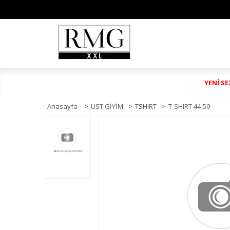
YENİ S
Anasayfa
>
ÜST GİYİM
>
TSHIRT
>
T-SHIRT 44-50