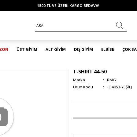
1500 TL VE ÜZERİ KARGO BEDAVA!
EZON
ÜST GİYİM
ALT GİYİM
DIŞ GİYİM
ELBİSE
ÇOK S
T-SHIRT 44-50
Marka
:
RMG
(O4053-YEŞİL)