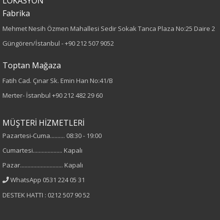
LOKASYON
%98 Pamuk
Fabrika
%2 Elastan
Mehmet Nesih Özmen Mahallesi Sedir Sokak Tanca Plaza No:25 Daire 2
Cinsiyet
Güngören/İstanbul -
+90 212 507 9052
Kadın
Toptan Mağaza
Fatih Cad. Çınar Sk. Emin Han No:41/B
Merter- İstanbul
+90 212 482 29 60
MÜŞTERİ HİZMETLERİ
Pazartesi-Cuma.......... 08:30 - 19:00
Cumartesi.................... Kapalı
Pazar............................. Kapalı
WhatsApp 0531 224 05 31
DESTEK HATTI : 0212 507 90 52