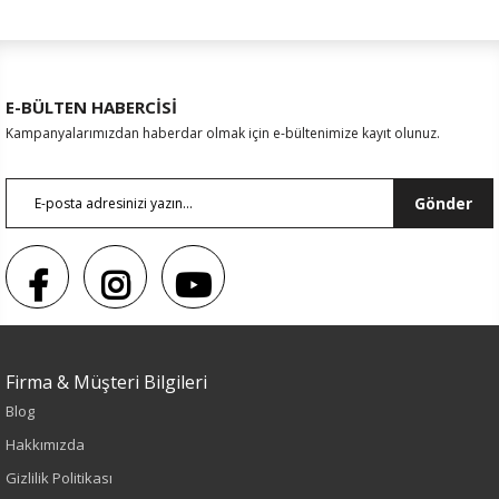
E-BÜLTEN HABERCİSİ
Kampanyalarımızdan haberdar olmak için e-bültenimize kayıt olunuz.
Gönder
Firma & Müşteri Bilgileri
Sezon : KIŞLIK
Blog
Renk
Hakkımızda
Gizlilik Politikası
Mavi