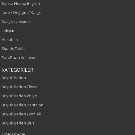
Banka Hesap Bilgileri
İade / Değişim / Kargo
Sezon
Satış sözleşmesi
İlkbahar-Yaz
İletişim
Hesabım
Yaş Grubu
Sipariş Takibi
Yetişkin
ParaPuan Kullanımı
Kalıp
KATEGORİLER
Büyük Beden
Büyük Beden
Büyük Beden Elbise
Büyük Beden Abiye
Desen
Büyük Beden Pantolon
Düz
Büyük Beden Gömlek
Büyük Beden Bluz
Kumaş