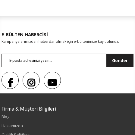
E-BÜLTEN HABERCİSİ
Kampanyalarımızdan haberdar olmak için e-bültenimize kayıt olunuz.
Gönder
Firma & Müşteri Bilgileri
Blog
Sezon : YAZLIK
Hakkımızda
Renk
Gizlilik Politikası