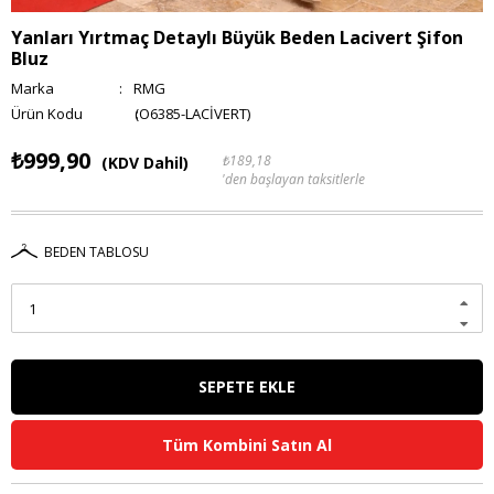
Yanları Yırtmaç Detaylı Büyük Beden Lacivert Şifon
Bluz
Marka
:
RMG
(O6385-LACİVERT)
₺999,90
₺189,18
(KDV Dahil)
'den başlayan taksitlerle
BEDEN TABLOSU
Tüm Kombini Satın Al