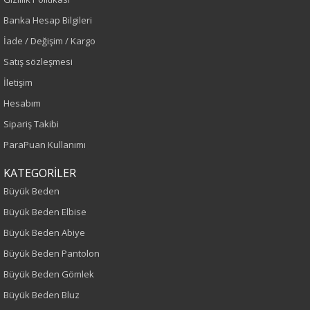
Banka Hesap Bilgileri
Lacivert
İade / Değişim / Kargo
Sezon
Satış sözleşmesi
İletişim
İlkbahar-Yaz
Hesabım
Yaş Grubu
Sipariş Takibi
ParaPuan Kullanımı
Yetişkin
KATEGORİLER
Kalıp
Büyük Beden
Büyük Beden Elbise
Büyük Beden
Büyük Beden Abiye
Boy
Büyük Beden Pantolon
Büyük Beden Gömlek
75
Büyük Beden Bluz