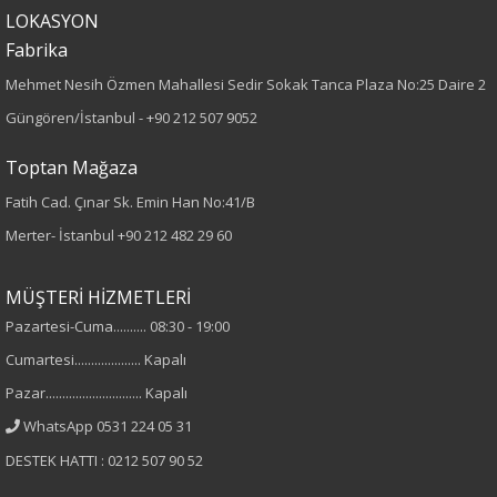
Kumaş Tipi
LOKASYON
Fabrika
Dokuma
Mehmet Nesih Özmen Mahallesi Sedir Sokak Tanca Plaza No:25 Daire 2
Desen
Güngören/İstanbul -
+90 212 507 9052
Desenli
Toptan Mağaza
Fatih Cad. Çınar Sk. Emin Han No:41/B
Kumaş
Merter- İstanbul
+90 212 482 29 60
%100 Polyester
MÜŞTERİ HİZMETLERİ
Cinsiyet
Pazartesi-Cuma.......... 08:30 - 19:00
Cumartesi.................... Kapalı
Kadın
Pazar............................. Kapalı
Kol Tipi
WhatsApp 0531 224 05 31
DESTEK HATTI : 0212 507 90 52
Truvakar Kol