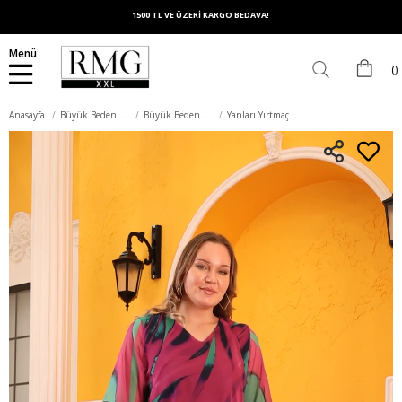
1500 TL VE ÜZERİ KARGO BEDAVA!
Menü
Anasayfa
Büyük Beden Üst Giyim
Büyük Beden Bluz
Yanları Yırtmaç Detaylı Büyük Beden Lacivert Şifon Bluz