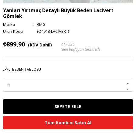
Yanları Yırtmaç Detaylı Büyük Beden Lacivert
Gömlek
Marka
:
RMG
(O4918-LACİVERT)
₺899,90
₺170,26
(KDV Dahil)
'den başlayan taksitlerle
BEDEN TABLOSU
Tüm Kombini Satın Al