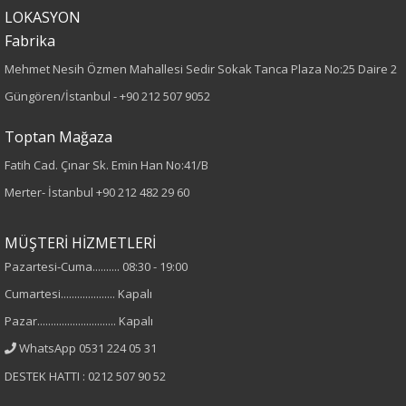
Kumaş Tipi
LOKASYON
Fabrika
Dokuma
Mehmet Nesih Özmen Mahallesi Sedir Sokak Tanca Plaza No:25 Daire 2
Desen
Güngören/İstanbul -
+90 212 507 9052
Düz
Toptan Mağaza
Fatih Cad. Çınar Sk. Emin Han No:41/B
Kumaş
Merter- İstanbul
+90 212 482 29 60
%100 Polyester
MÜŞTERİ HİZMETLERİ
Cinsiyet
Pazartesi-Cuma.......... 08:30 - 19:00
Cumartesi.................... Kapalı
Kadın
Pazar............................. Kapalı
Kol Tipi
WhatsApp 0531 224 05 31
DESTEK HATTI : 0212 507 90 52
Uzun Kol