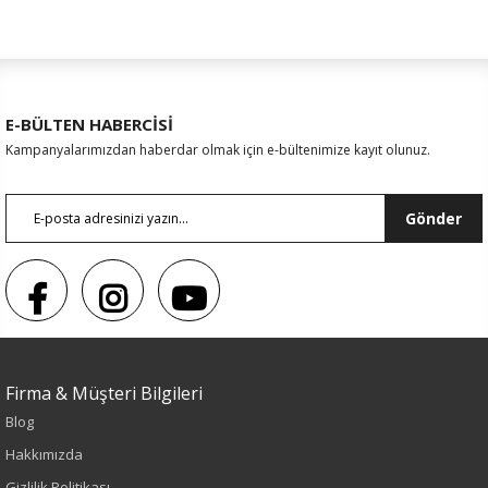
E-BÜLTEN HABERCİSİ
Kampanyalarımızdan haberdar olmak için e-bültenimize kayıt olunuz.
Gönder
Firma & Müşteri Bilgileri
Blog
Sezon : YAZLIK
Hakkımızda
Renk
Gizlilik Politikası