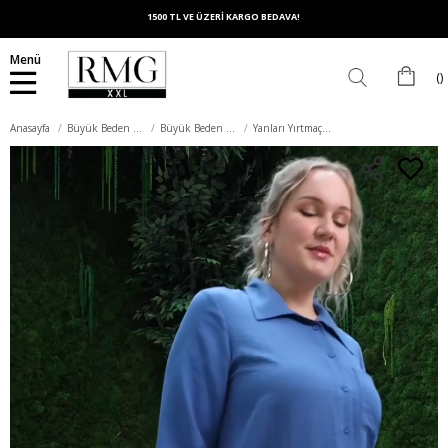
1500 TL VE ÜZERİ KARGO BEDAVA!
Menü
Anasayfa
Büyük Beden Üst Giyim
Büyük Beden Gömlek
Yanları Yırtmaç Detaylı Büyük Beden Lacivert Gömlek