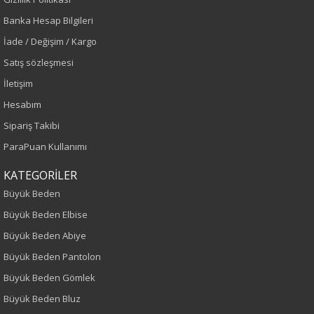
Banka Hesap Bilgileri
Lacivert
İade / Değişim / Kargo
Sezon
Satış sözleşmesi
İletişim
İlkbahar-Yaz
Hesabım
Yaş Grubu
Sipariş Takibi
ParaPuan Kullanımı
Yetişkin
KATEGORİLER
Kalıp
Büyük Beden
Büyük Beden Elbise
Büyük Beden
Büyük Beden Abiye
Boy
Büyük Beden Pantolon
Büyük Beden Gömlek
85
Büyük Beden Bluz