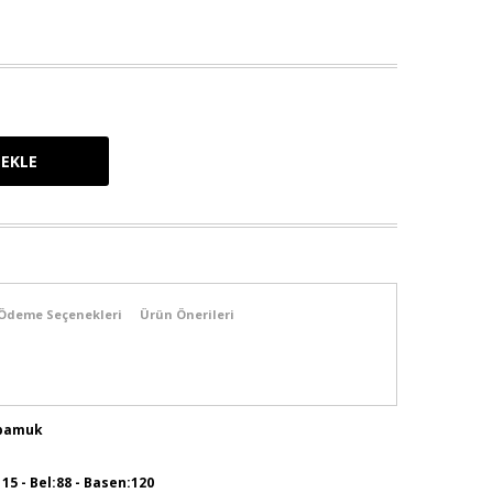
Ödeme Seçenekleri
Ürün Önerileri
 pamuk
115 - Bel:88 - Basen:120