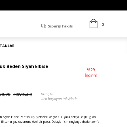
Sipariş Takibi
ATANLAR
ük Beden Siyah Elbise
%
29
İndirim
99,90
₺189,18
(KDV Dahil)
'den başlayan taksitlerle
yah Elbise, zarif nakış işlemeleri ve göz alıcı yaka detayı ile şıklığı ön
 ilkbahar-yaz sezonuna özel bir parça. Detaylar için rmgbuyukbeden.com'a