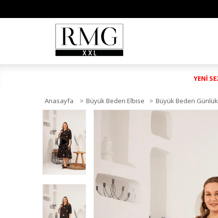
YENİ S
Anasayfa
>
Büyük Beden Elbise
>
Büyük Beden Günlük 