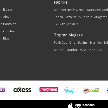
Fabrika
en
n Elbise
Mehmet Nesih Özmen Mahallesi Sed
n Abiye
Tanca Plaza No:25 Daire 2 Güngören/
n Pantolon
+90 212 507 9052
en Gömlek
Toptan Mağaza
n Bluz
Fatih Cad. Çınar Sk. Emin Han No:41/
Merter- İstanbul
+90 212 482 29 60
Sezon : YAZLIK
Renk