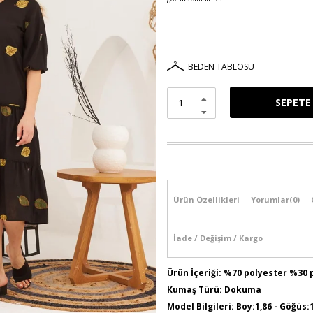
BEDEN TABLOSU
Ürün Özellikleri
Yorumlar
(0)
İade / Değişim / Kargo
Ürün İçeriği: %70 polyester %30
Kumaş Türü: Dokuma
Model Bilgileri: Boy:1,86 - Göğüs: