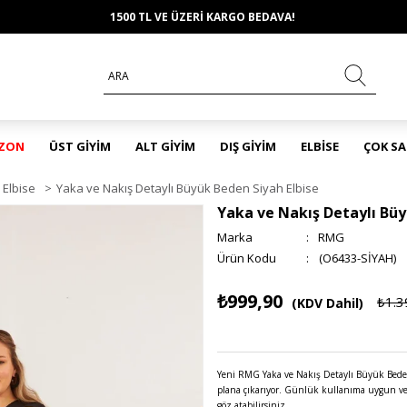
1500 TL VE ÜZERİ KARGO BEDAVA!
EZON
ÜST GİYİM
ALT GİYİM
DIŞ GİYİM
ELBİSE
ÇOK S
Elbise
>
Yaka ve Nakış Detaylı Büyük Beden Siyah Elbise
Yaka ve Nakış Detaylı Büy
Marka
:
RMG
(O6433-SİYAH)
₺999,90
₺1.3
(KDV Dahil)
Yeni RMG Yaka ve Nakış Detaylı Büyük Beden Si
plana çıkarıyor. Günlük kullanıma uygun ve
göz atabilirsiniz.