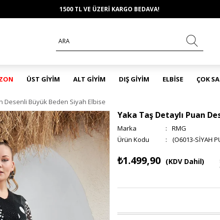
1500 TL VE ÜZERİ KARGO BEDAVA!
EZON
ÜST GİYİM
ALT GİYİM
DIŞ GİYİM
ELBİSE
ÇOK S
n Desenli Büyük Beden Siyah Elbise
Yaka Taş Detaylı Puan Des
Marka
:
RMG
(O6013-SİYAH P
₺1.499,90
(KDV Dahil)