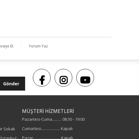
vsiye Et
Yorum Yaz
Gönder
MÜŞTERİ HİZMETLERİ
Pazartesi-Cuma.......... 08:30 - 19:00
Cumartesi.................... Kapalı
ir Sokak
Pazar............................. Kapalı
İstanbul -