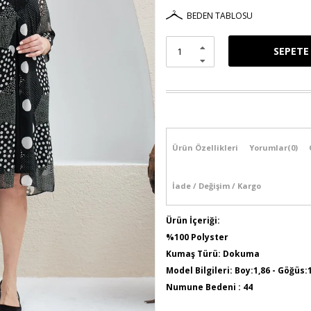
BEDEN TABLOSU
Ürün Özellikleri
Yorumlar
(0)
İade / Değişim / Kargo
Ürün İçeriği:
%100 Polyster
Kumaş Türü: Dokuma
Model Bilgileri: Boy:1,86 - Göğüs:
Numune Bedeni : 44
Ürün Boyu: 110 cm