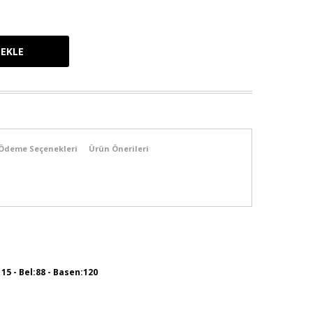
Ödeme Seçenekleri
Ürün Önerileri
115 - Bel:88 - Basen:120