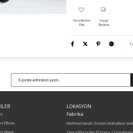
Ta
İLER
LOKASYON
Fabrika
en
n Elbise
Mehmet Nesih Özmen Mahallesi Sed
n Abiye
Tanca Plaza No:25 Daire 2 Güngören/