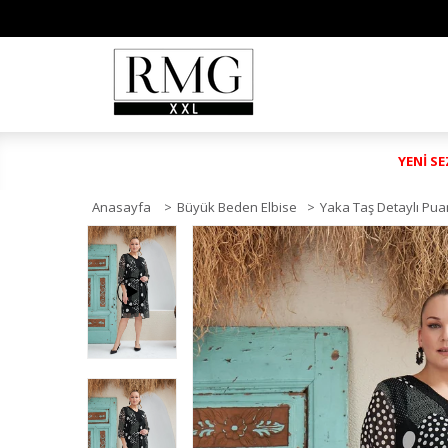
YENİ S
Anasayfa
>
Büyük Beden Elbise
>
Yaka Taş Detaylı Pua