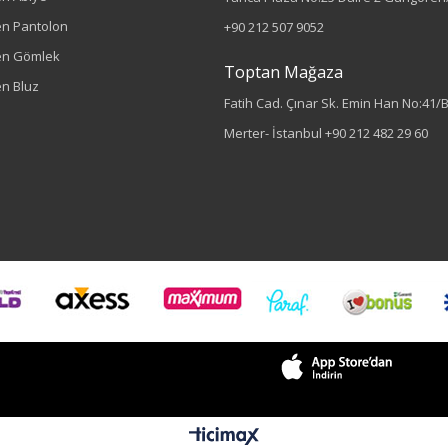
n Pantolon
+90 212 507 9052
en Gömlek
Toptan Mağaza
n Bluz
Fatih Cad. Çınar Sk. Emin Han No:41/
Merter- İstanbul
+90 212 482 29 60
Sezon : YAZLIK
Renk
Siyah