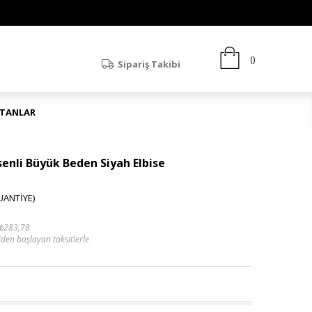
Sipariş Takibi
ATANLAR
enli Büyük Beden Siyah Elbise
UANTİYE)
₺283,78
'den başlayan taksitlerle