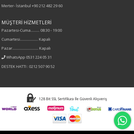
Merter- İstanbul
+90 212 482 29 60
Kumaş
MÜŞTERİ HİZMETLERİ
%100 Viskon
Pazartesi-Cuma.......... 08:30 - 19:00
Cumartesi.................... Kapalı
Cinsiyet
Pazar............................. Kapalı
Kadın
WhatsApp 0531 224 05 31
DESTEK HATTI : 0212 507 90 52
Kol Tipi
Truvakar Kol
128 Bit SSL Sertifikası İle Güvenli Alışveriş