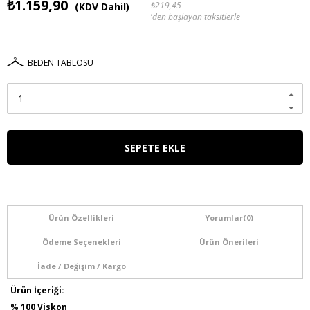
₺1.159,90
₺219,45
(KDV Dahil)
'den başlayan taksitlerle
BEDEN TABLOSU
Ürün Özellikleri
Yorumlar
(0)
Ödeme Seçenekleri
Ürün Önerileri
İade / Değişim / Kargo
Ürün İçeriği:
% 100 Viskon