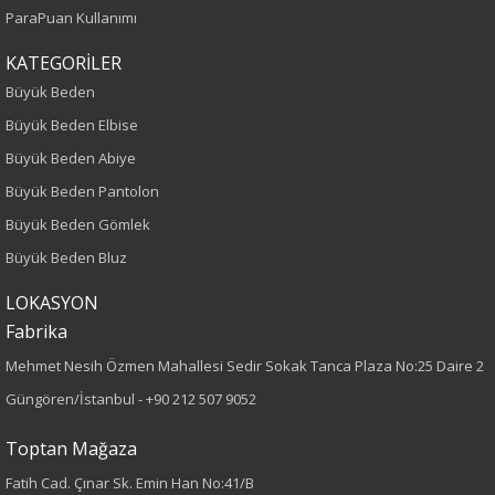
ParaPuan Kullanımı
Yaş Grubu
KATEGORİLER
Yetişkin
Büyük Beden
Büyük Beden Elbise
Kalıp
Büyük Beden Abiye
Büyük Beden
Büyük Beden Pantolon
Büyük Beden Gömlek
Boy
Büyük Beden Bluz
75
LOKASYON
Fabrika
Kumaş Tipi
Mehmet Nesih Özmen Mahallesi Sedir Sokak Tanca Plaza No:25 Daire 2
Dokuma
Güngören/İstanbul -
+90 212 507 9052
Desen
Toptan Mağaza
Fatih Cad. Çınar Sk. Emin Han No:41/B
Düz