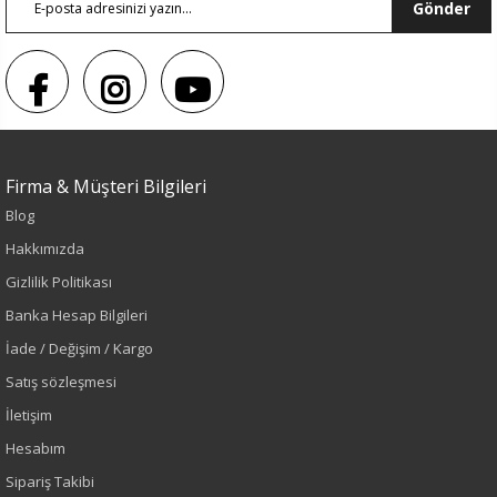
Gönder
Firma & Müşteri Bilgileri
Blog
Hakkımızda
Sezon : YAZLIK
Gizlilik Politikası
Banka Hesap Bilgileri
Renk
İade / Değişim / Kargo
Kiremit
Satış sözleşmesi
İletişim
Sezon
Hesabım
İlkbahar-Yaz
Sipariş Takibi