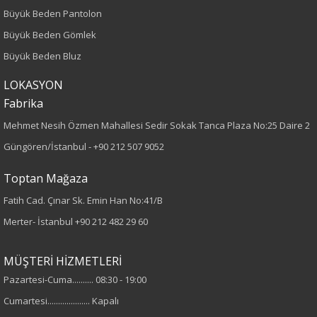
Boy
Büyük Beden Pantolon
Büyük Beden Gömlek
120
Büyük Beden Bluz
Kumaş Tipi
LOKASYON
Fabrika
Dokuma
Mehmet Nesih Özmen Mahallesi Sedir Sokak Tanca Plaza No:25 Daire 2
Desen
Güngören/İstanbul -
+90 212 507 9052
Düz
Toptan Mağaza
Fatih Cad. Çınar Sk. Emin Han No:41/B
Kumaş
Merter- İstanbul
+90 212 482 29 60
%100 Polyester
MÜŞTERİ HİZMETLERİ
Cinsiyet
Pazartesi-Cuma.......... 08:30 - 19:00
Cumartesi.................... Kapalı
Kadın