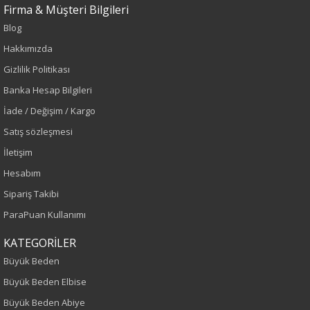
Firma & Müşteri Bilgileri
Blog
Sezon : YAZLIK
Hakkımızda
Renk
Gizlilik Politikası
Banka Hesap Bilgileri
Kahve
İade / Değişim / Kargo
Sezon
Satış sözleşmesi
İletişim
İlkbahar-Yaz
Hesabım
Yaş Grubu
Sipariş Takibi
ParaPuan Kullanımı
Yetişkin
KATEGORİLER
Kalıp
Büyük Beden
Büyük Beden Elbise
Büyük Beden
Büyük Beden Abiye