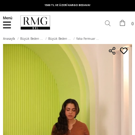
1500 TL VE ÜZERİ KARGO BEDAVA!
Menü
Anasayfa
Büyük Beden Elbise
Büyük Beden Günlük Elbise
Yaka Fermuar Detaylı Büyük Beden Kahve Elbise