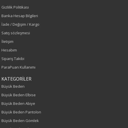
Gizlilik Politikası
Siyah
Banka Hesap Bilgileri
Sezon
İade / Değişim / Kargo
Satış sözleşmesi
Sonbahar-Kış
İletişim
Yaş Grubu
Hesabım
Sipariş Takibi
Yetişkin
ParaPuan Kullanımı
Kalıp
KATEGORİLER
Büyük Beden
Büyük Beden
Büyük Beden Elbise
Boy
Büyük Beden Abiye
Büyük Beden Pantolon
115
Büyük Beden Gömlek
Kumaş Tipi