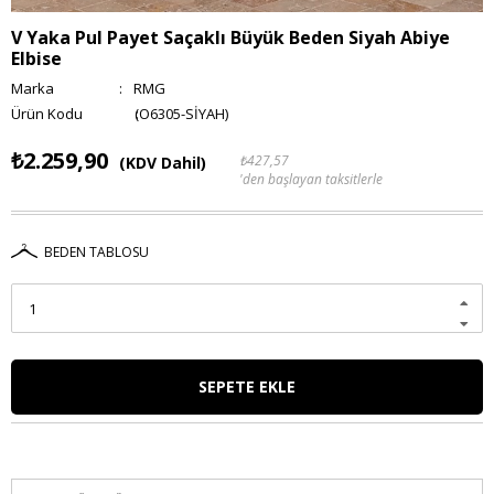
V Yaka Pul Payet Saçaklı Büyük Beden Siyah Abiye
Elbise
Marka
:
RMG
(O6305-SİYAH)
₺2.259,90
₺427,57
(KDV Dahil)
'den başlayan taksitlerle
BEDEN TABLOSU