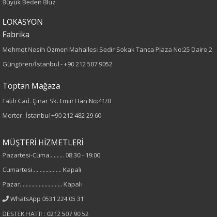
Büyük Beden Bluz
LOKASYON
Dokuma
Fabrika
Desen
Mehmet Nesih Özmen Mahallesi Sedir Sokak Tanca Plaza No:25 Daire 2
Güngören/İstanbul -
+90 212 507 9052
Düz
Toptan Mağaza
Kumaş
Fatih Cad. Çınar Sk. Emin Han No:41/B
%100 Polyester
Merter- İstanbul
+90 212 482 29 60
Cinsiyet
MÜŞTERİ HİZMETLERİ
Kadın
Pazartesi-Cuma.......... 08:30 - 19:00
Cumartesi.................... Kapalı
Kol Tipi
Pazar............................. Kapalı
WhatsApp 0531 224 05 31
Truvakar Kol
DESTEK HATTI : 0212 507 90 52