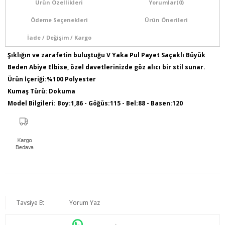
Ürün Özellikleri
Yorumlar
(0)
Ödeme Seçenekleri
Ürün Önerileri
İade / Değişim / Kargo
Şıklığın ve zarafetin buluştuğu V Yaka Pul Payet Saçaklı Büyük
Beden Abiye Elbise, özel davetlerinizde göz alıcı bir stil sunar.
Ürün İçeriği:%100 Polyester
Kumaş Türü: Dokuma
Model Bilgileri: Boy:1,86 - Göğüs:115 - Bel:88 - Basen:120
Numune Bedeni : 44
Ürün Boyu: 115 cm
Tavsiye Et
Yorum Yaz