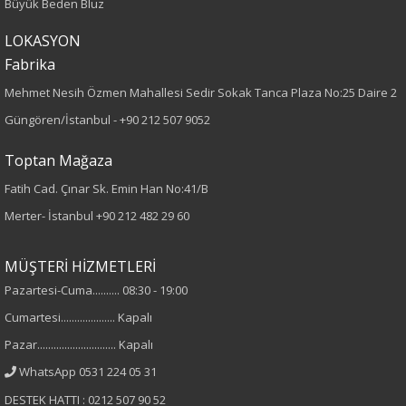
Büyük Beden Bluz
Boy
LOKASYON
Fabrika
115
Mehmet Nesih Özmen Mahallesi Sedir Sokak Tanca Plaza No:25 Daire 2
Kumaş Tipi
Güngören/İstanbul -
+90 212 507 9052
Dokuma
Toptan Mağaza
Fatih Cad. Çınar Sk. Emin Han No:41/B
Desen
Merter- İstanbul
+90 212 482 29 60
Düz
MÜŞTERİ HİZMETLERİ
Kumaş
Pazartesi-Cuma.......... 08:30 - 19:00
%100 Polyester
Cumartesi.................... Kapalı
Pazar............................. Kapalı
Cinsiyet
WhatsApp 0531 224 05 31
Kadın
DESTEK HATTI : 0212 507 90 52