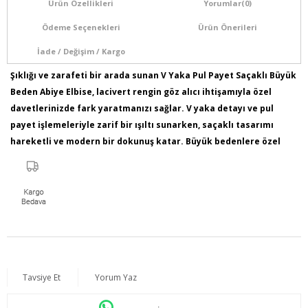
Ürün Özellikleri
Yorumlar
(0)
Ödeme Seçenekleri
Ürün Önerileri
İade / Değişim / Kargo
Şıklığı ve zarafeti bir arada sunan V Yaka Pul Payet Saçaklı Büyük
Beden Abiye Elbise, lacivert rengin göz alıcı ihtişamıyla özel
davetlerinizde fark yaratmanızı sağlar. V yaka detayı ve pul
payet işlemeleriyle zarif bir ışıltı sunarken, saçaklı tasarımı
hareketli ve modern bir dokunuş katar. Büyük bedenlere özel
olarak tasarlanan bu elbise, hem konforlu hem de şık bir
görünüm isteyenler için ideal bir seçimdir.
Ürün İçeriği:%100 Polyester
Kumaş Türü: Dokuma
Model Bilgileri: Boy:1,86 - Göğüs:115 - Bel:88 - Basen:120
Numune Bedeni : 44
Ürün Boyu:115 cm
Tavsiye Et
Yorum Yaz