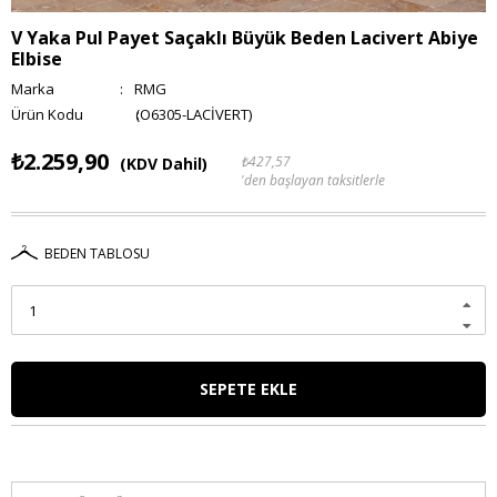
V Yaka Pul Payet Saçaklı Büyük Beden Lacivert Abiye
Elbise
Marka
:
RMG
(O6305-LACİVERT)
₺2.259,90
₺427,57
(KDV Dahil)
'den başlayan taksitlerle
BEDEN TABLOSU