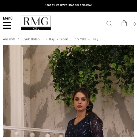
1500 TL VE ÜZERİ KARGO BEDAVA!
Menü
Anasayfa
Büyük Beden Elbise
Büyük Beden Abiye Elbise
V Yaka Pul Payet Saçaklı Büyük Beden Lacivert Abiye Elbise