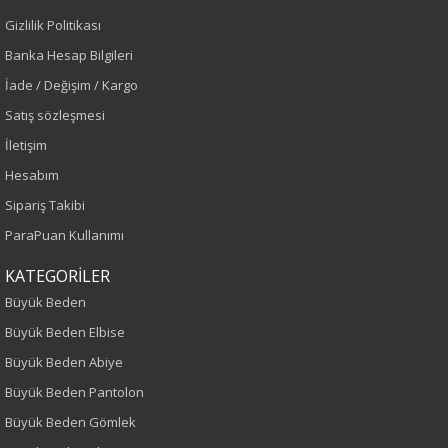
Gizlilik Politikası
Banka Hesap Bilgileri
Sezon : KIŞLIK
İade / Değişim / Kargo
Renk
Satış sözleşmesi
İletişim
Lacivert
Hesabım
Sezon
Sipariş Takibi
ParaPuan Kullanımı
Sonbahar-Kış
KATEGORİLER
Yaş Grubu
Büyük Beden
Büyük Beden Elbise
Yetişkin
Büyük Beden Abiye
Kalıp
Büyük Beden Pantolon
Büyük Beden Gömlek
Büyük Beden