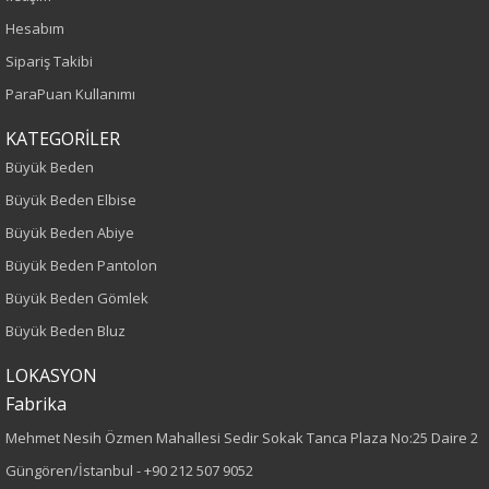
İlkbahar-Yaz
Hesabım
Yaş Grubu
Sipariş Takibi
ParaPuan Kullanımı
Yetişkin
KATEGORİLER
Kalıp
Büyük Beden
Büyük Beden Elbise
Büyük Beden
Büyük Beden Abiye
Boy
Büyük Beden Pantolon
Büyük Beden Gömlek
75
Büyük Beden Bluz
Kumaş Tipi
LOKASYON
Fabrika
Örme
Mehmet Nesih Özmen Mahallesi Sedir Sokak Tanca Plaza No:25 Daire 2
Desen
Güngören/İstanbul -
+90 212 507 9052