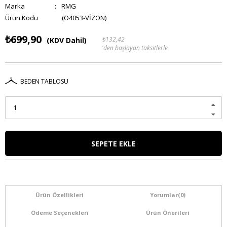
Marka
:
RMG
(O4053-VİZON)
₺699,90
₺132,42
(KDV Dahil)
'den başlayan taksitlerle
BEDEN TABLOSU
Ürün Özellikleri
Yorumlar
(0)
Ödeme Seçenekleri
Ürün Önerileri