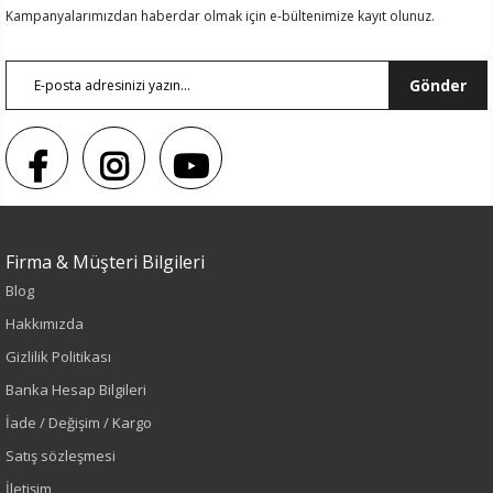
Kampanyalarımızdan haberdar olmak için e-bültenimize kayıt olunuz.
Gönder
Firma & Müşteri Bilgileri
Blog
Hakkımızda
Renk
Gizlilik Politikası
Banka Hesap Bilgileri
Vizon
İade / Değişim / Kargo
Sezon
Satış sözleşmesi
İletişim