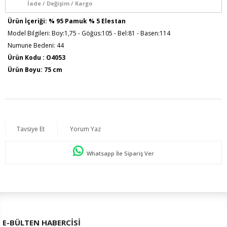
İade / Değişim / Kargo
Ürün İçeriği: % 95 Pamuk % 5 Elestan
Model Bilgileri: Boy:1,75 - Göğüs:105 - Bel:81 - Basen:114
Numune Bedeni: 44
Ürün Kodu : O4053
Ürün Boyu: 75 cm
Tavsiye Et
Yorum Yaz
Whatsapp İle Sipariş Ver
E-BÜLTEN HABERCİSİ