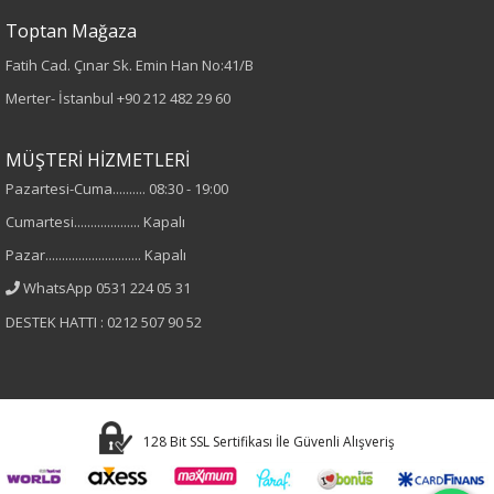
Düz
Toptan Mağaza
Fatih Cad. Çınar Sk. Emin Han No:41/B
Kumaş
Merter- İstanbul
+90 212 482 29 60
%95 Pamuk
%5 Elastan
MÜŞTERİ HİZMETLERİ
Pazartesi-Cuma.......... 08:30 - 19:00
Cinsiyet
Cumartesi.................... Kapalı
Kadın
Pazar............................. Kapalı
WhatsApp 0531 224 05 31
Kol Tipi
DESTEK HATTI : 0212 507 90 52
Kısa Kol
128 Bit SSL Sertifikası İle Güvenli Alışveriş