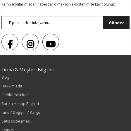
Kampanyalarımızdan haberdar olmak için e-bültenimize kayıt olunuz.
Gönder
Firma & Müşteri Bilgileri
Blog
Hakkımızda
Renk
Gizlilik Politikası
Banka Hesap Bilgileri
Gri
İade / Değişim / Kargo
Sezon
Satış sözleşmesi
İletişim