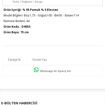
İade / Değişim / Kargo
Ürün İçeriği: % 95 Pamuk % 5 Elestan
Model Bilgileri: Boy:1,75 - Göğüs:105 - Bel:81 - Basen:114
Numune Bedeni: 44
Ürün Kodu : O4053
Ürün Boyu: 75 cm
Tavsiye Et
Yorum Yaz
Whatsapp İle Sipariş Ver
E-BÜLTEN HABERCİSİ