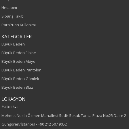
İlkbahar-Yaz
Hesabım
Yaş Grubu
Sipariş Takibi
ParaPuan Kullanımı
Yetişkin
KATEGORİLER
Kalıp
Büyük Beden
Büyük Beden Elbise
Büyük Beden
Büyük Beden Abiye
Desen
Büyük Beden Pantolon
Büyük Beden Gömlek
Düz
Büyük Beden Bluz
Cinsiyet
LOKASYON
Fabrika
Kadın
Mehmet Nesih Özmen Mahallesi Sedir Sokak Tanca Plaza No:25 Daire 2
Güngören/İstanbul -
+90 212 507 9052