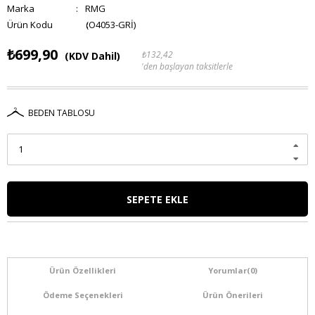
Marka
:
RMG
(O4053-GRİ)
₺699,90
₺132,42
(KDV Dahil)
'den başlayan taksitlerle
BEDEN TABLOSU
Ürün Özellikleri
Yorumlar
(0)
Ödeme Seçenekleri
Ürün Önerileri