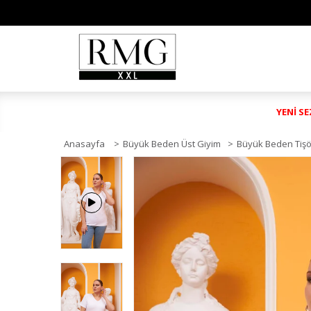
YENİ S
Anasayfa
>
Büyük Beden Üst Giyim
>
Büyük Beden Tişö