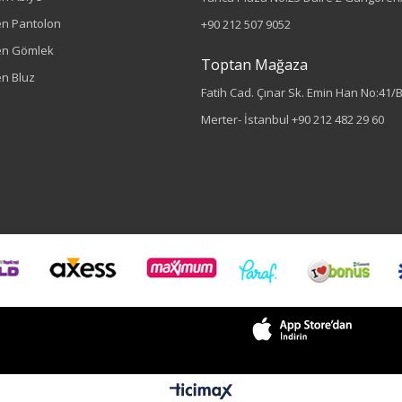
n Pantolon
+90 212 507 9052
en Gömlek
Toptan Mağaza
n Bluz
Fatih Cad. Çınar Sk. Emin Han No:41/
Merter- İstanbul
+90 212 482 29 60
Renk
Beyaz
Sezon