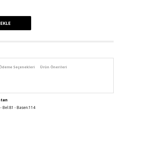
Ödeme Seçenekleri
Ürün Önerileri
stan
 - Bel:81 - Basen:114