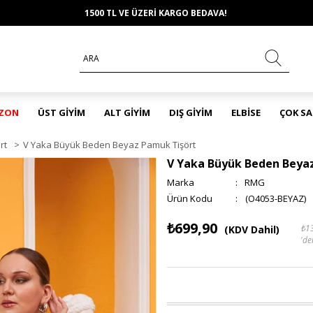
1500 TL VE ÜZERİ KARGO BEDAVA!
EZON
ÜST GİYİM
ALT GİYİM
DIŞ GİYİM
ELBİSE
ÇOK S
rt
>
V Yaka Büyük Beden Beyaz Pamuk Tişört
V Yaka Büyük Beden Beya
Marka
:
RMG
(O4053-BEYAZ)
₺699,90
₺1
(KDV Dahil)
'de