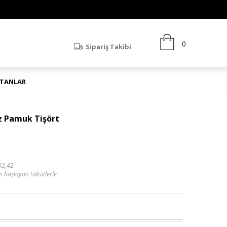
Sipariş Takibi
ATANLAR
z Pamuk Tişört
32,42
n başlayan taksitlerle