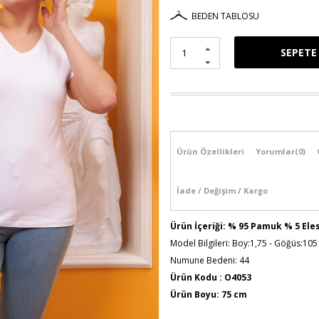
BEDEN TABLOSU
Ürün Özellikleri
Yorumlar
(0)
İade / Değişim / Kargo
Ürün İçeriği: % 95 Pamuk % 5 Ele
Model Bilgileri: Boy:1,75 - Göğüs:105
Numune Bedeni: 44
Ürün Kodu : O4053
Ürün Boyu: 75 cm