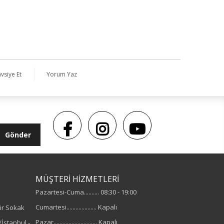
vsiye Et
Yorum Yaz
Gönder
MÜŞTERİ HİZMETLERİ
Pazartesi-Cuma.......... 08:30 - 19:00
Cumartesi.................... Kapalı
ir Sokak
Pazar............................. Kapalı
İstanbul -