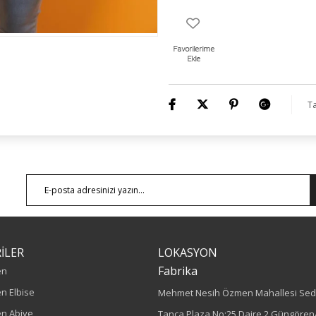
Ta
İLER
LOKASYON
Fabrika
en
n Elbise
Mehmet Nesih Özmen Mahallesi Sed
n Abiye
Tanca Plaza No:25 Daire 2 Güngören/