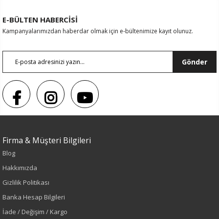
E-BÜLTEN HABERCİSİ
Kampanyalarımızdan haberdar olmak için e-bültenimize kayıt olunuz.
Gönder
Firma & Müşteri Bilgileri
Blog
Sezon : YAZLIK
Hakkımızda
Renk
Gizlilik Politikası
Banka Hesap Bilgileri
Mavi
İade / Değişim / Kargo