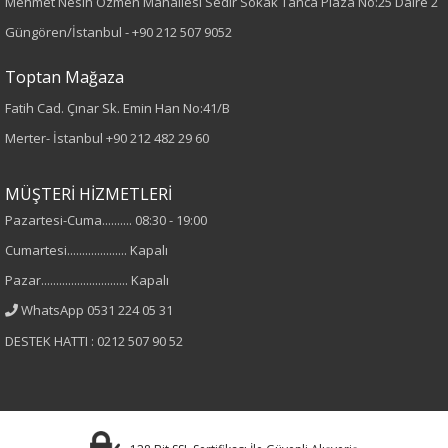
Mehmet Nesih Özmen Mahallesi Sedir Sokak Tanca Plaza No:25 Daire 2
Kumaş Tipi
Güngören/İstanbul -
+90 212 507 9052
Dokuma
Toptan Mağaza
Fatih Cad. Çınar Sk. Emin Han No:41/B
Desen
Merter- İstanbul
+90 212 482 29 60
Düz
MÜŞTERİ HİZMETLERİ
Kumaş
Pazartesi-Cuma.......... 08:30 - 19:00
Cumartesi.................... Kapalı
%100 Tensel
Pazar............................. Kapalı
Cinsiyet
WhatsApp 0531 224 05 31
DESTEK HATTI : 0212 507 90 52
Kadın
Kol Tipi
Uzun Kol