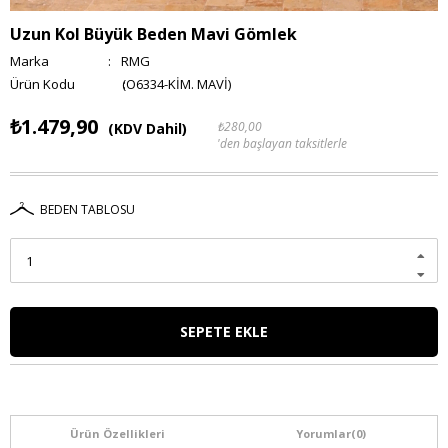
Uzun Kol Büyük Beden Mavi Gömlek
Marka
:
RMG
(O6334-KİM. MAVİ)
₺1.479,90
₺280,00
(KDV Dahil)
'den başlayan taksitlerle
BEDEN TABLOSU
Ürün Özellikleri
Yorumlar
(0)