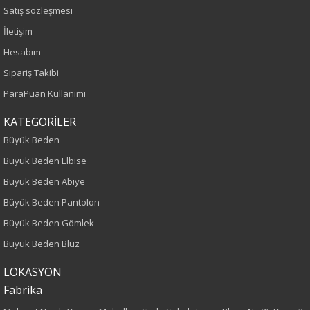
Sezon
Satış sözleşmesi
İletişim
İlkbahar-Yaz
Hesabım
Yaş Grubu
Sipariş Takibi
ParaPuan Kullanımı
Yetişkin
KATEGORİLER
Bel
Büyük Beden
Büyük Beden Elbise
Normal Bel
Büyük Beden Abiye
Kalıp
Büyük Beden Pantolon
Büyük Beden Gömlek
Büyük Beden
Büyük Beden Bluz
Boy
LOKASYON
Fabrika
80