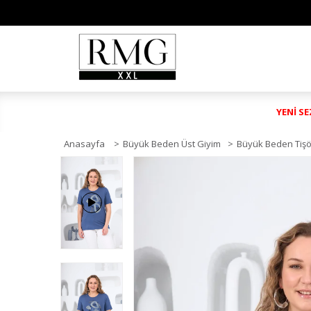
YENİ S
Anasayfa
>
Büyük Beden Üst Giyim
>
Büyük Beden Tişö