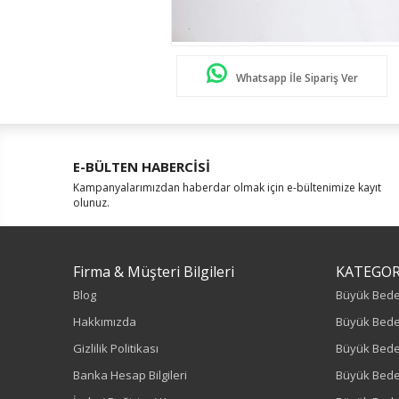
Whatsapp İle Sipariş Ver
E-BÜLTEN HABERCİSİ
Kampanyalarımızdan haberdar olmak için e-bültenimize kayıt
olunuz.
Firma & Müşteri Bilgileri
KATEGOR
Blog
Büyük Bed
Hakkımızda
Büyük Bede
Gizlilik Politikası
Büyük Bede
Banka Hesap Bilgileri
Büyük Bede