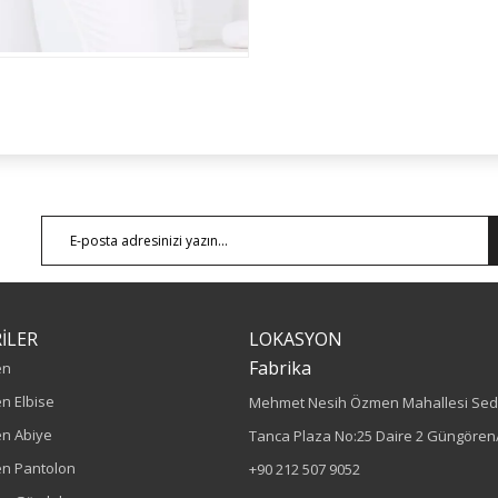
İLER
LOKASYON
Fabrika
en
n Elbise
Mehmet Nesih Özmen Mahallesi Sed
n Abiye
Tanca Plaza No:25 Daire 2 Güngören/
n Pantolon
+90 212 507 9052