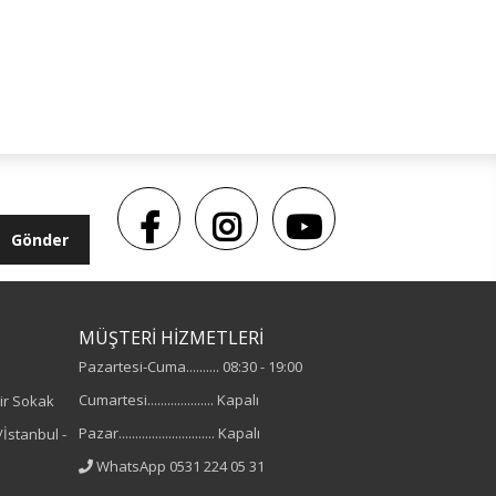
Gönder
MÜŞTERİ HİZMETLERİ
Pazartesi-Cuma.......... 08:30 - 19:00
Cumartesi.................... Kapalı
ir Sokak
Pazar............................. Kapalı
İstanbul -
WhatsApp 0531 224 05 31