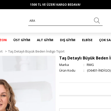
1500 TL VE ÜZERİ KARGO BEDAVA!
EZON
ÜST GİYİM
ALT GİYİM
DIŞ GİYİM
ELBİSE
ÇOK S
rt
>
Taş Detaylı Büyük Beden İndigo Tişört
Taş Detaylı Büyük Beden İ
Marka
:
RMG
(O6401-İNDİGO)