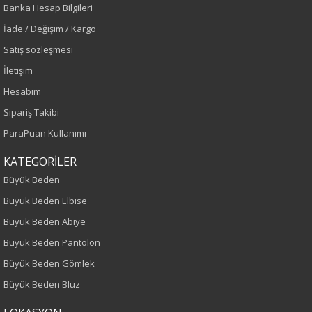
Banka Hesap Bilgileri
Ekru
İade / Değişim / Kargo
Sezon
Satış sözleşmesi
İletişim
İlkbahar-Yaz
Hesabım
Yaş Grubu
Sipariş Takibi
ParaPuan Kullanımı
Yetişkin
KATEGORİLER
Kalıp
Büyük Beden
Büyük Beden Elbise
Büyük Beden
Büyük Beden Abiye
Boy
Büyük Beden Pantolon
Büyük Beden Gömlek
75
Büyük Beden Bluz
Kumaş Tipi