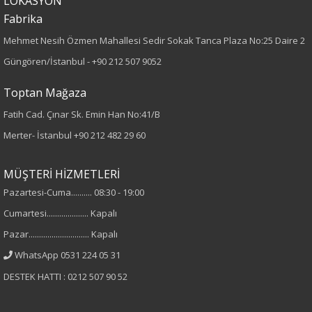
LOKASYON
Fabrika
Örme
Mehmet Nesih Özmen Mahallesi Sedir Sokak Tanca Plaza No:25 Daire 2
Desen
Güngören/İstanbul -
+90 212 507 9052
Taşlı
Toptan Mağaza
Fatih Cad. Çınar Sk. Emin Han No:41/B
Kumaş
Merter- İstanbul
+90 212 482 29 60
%97 Polyester
%3 Elastan
MÜŞTERİ HİZMETLERİ
Pazartesi-Cuma.......... 08:30 - 19:00
Cinsiyet
Cumartesi.................... Kapalı
Kadın
Pazar............................. Kapalı
WhatsApp 0531 224 05 31
Kol Tipi
DESTEK HATTI : 0212 507 90 52
Kısa Kol