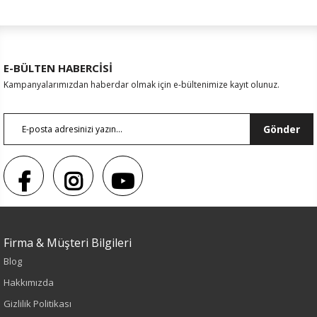
E-BÜLTEN HABERCİSİ
Kampanyalarımızdan haberdar olmak için e-bültenimize kayıt olunuz.
Gönder
Firma & Müşteri Bilgileri
Blog
Sezon : YAZLIK
Hakkımızda
Renk
Gizlilik Politikası