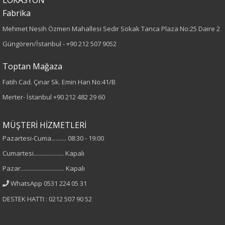
Fabrika
Örme
Mehmet Nesih Özmen Mahallesi Sedir Sokak Tanca Plaza No:25 Daire 2
Desen
Güngören/İstanbul -
+90 212 507 9052
Düz
Toptan Mağaza
Fatih Cad. Çınar Sk. Emin Han No:41/B
Kumaş
Merter- İstanbul
+90 212 482 29 60
%95 Pamuk
%5 Elastan
MÜŞTERİ HİZMETLERİ
Pazartesi-Cuma.......... 08:30 - 19:00
Cinsiyet
Cumartesi.................... Kapalı
Kadın
Pazar............................. Kapalı
WhatsApp 0531 224 05 31
Kol Tipi
DESTEK HATTI : 0212 507 90 52
Kısa Kol