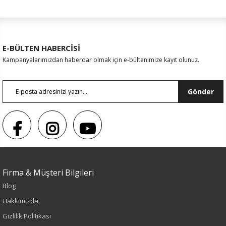
E-BÜLTEN HABERCİSİ
Kampanyalarımızdan haberdar olmak için e-bültenimize kayıt olunuz.
Gönder
Firma & Müşteri Bilgileri
Blog
Sezon : YAZLIK
Hakkımızda
Renk
Gizlilik Politikası