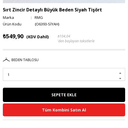
Sırt Zincir Detaylı Büyük Beden Siyah Tişört
Marka
:
RMG
(O6393-SİYAH)
₺549,90
₺104,04
(KDV Dahil)
'den başlayan taksitlerle
BEDEN TABLOSU
Tüm Kombini Satın Al