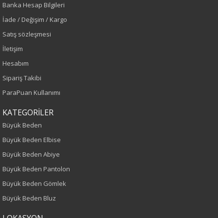
Banka Hesap Bilgileri
Siyah
İade / Değişim / Kargo
Sezon
Satış sözleşmesi
İletişim
İlkbahar-Yaz
Hesabım
Yaş Grubu
Sipariş Takibi
ParaPuan Kullanımı
Yetişkin
KATEGORİLER
Kalıp
Büyük Beden
Büyük Beden Elbise
Büyük Beden
Büyük Beden Abiye
Boy
Büyük Beden Pantolon
Büyük Beden Gömlek
75
Büyük Beden Bluz
Kumaş Tipi
LOKASYON