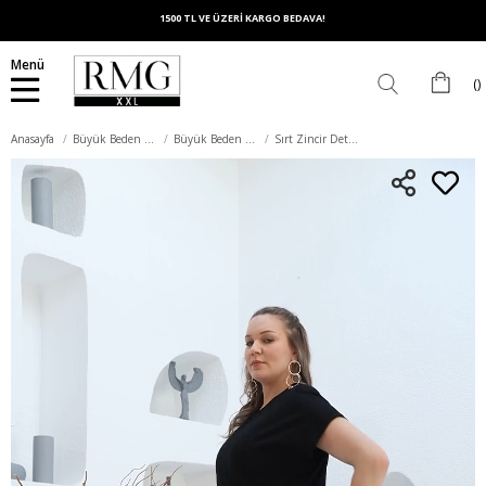
1500 TL VE ÜZERİ KARGO BEDAVA!
Menü
Anasayfa
Büyük Beden Üst Giyim
Büyük Beden Tişört
Sırt Zincir Detaylı Büyük Beden Siyah Tişört