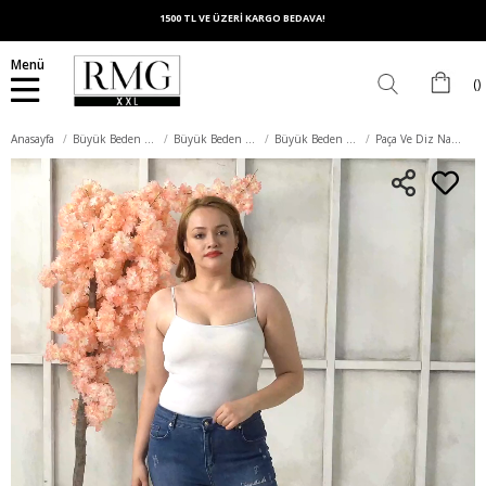
1500 TL VE ÜZERİ KARGO BEDAVA!
Menü
Anasayfa
Büyük Beden Alt Giyim
Büyük Beden Pantolon
Büyük Beden Kot Pantolon
Paça Ve Diz Nakış Detaylı Yırtıklı Büyük Beden Mavi Kot Pantolon