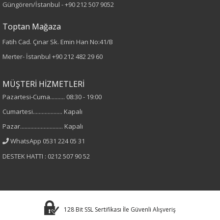
Cinsiyet
Güngören/İstanbul -
+90 212 507 9052
Kadın
Toptan Mağaza
Fatih Cad. Çınar Sk. Emin Han No:41/B
Merter- İstanbul
+90 212 482 29 60
MÜŞTERİ HİZMETLERİ
Pazartesi-Cuma.......... 08:30 - 19:00
Cumartesi.................... Kapalı
Pazar............................. Kapalı
WhatsApp 0531 224 05 31
DESTEK HATTI : 0212 507 90 52
128 Bit SSL Sertifikası İle Güvenli Alışveriş