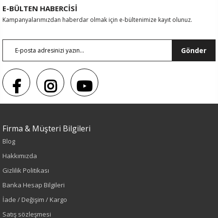
E-BÜLTEN HABERCİSİ
Kampanyalarımızdan haberdar olmak için e-bültenimize kayıt olunuz.
Gönder
Firma & Müşteri Bilgileri
Sezon : YAZLIK
Blog
Renk
Hakkımızda
Gizlilik Politikası
Mavi
Banka Hesap Bilgileri
İade / Değişim / Kargo
Sezon
Satış sözleşmesi