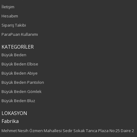
İlkbahar-Yaz
İletişim
Hesabım
Yaş Grubu
Sipariş Takibi
Yetişkin
ParaPuan Kullanımı
Kalıp
KATEGORİLER
Büyük Beden
Büyük Beden
Büyük Beden Elbise
Büyük Beden Abiye
Desen
Büyük Beden Pantolon
Nakışlı
Büyük Beden Gömlek
Büyük Beden Bluz
Kumaş
LOKASYON
%98 Pamuk
Fabrika
%2 Elastan
Mehmet Nesih Özmen Mahallesi Sedir Sokak Tanca Plaza No:25 Daire 2