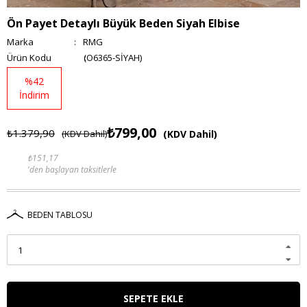
Ön Payet Detaylı Büyük Beden Siyah Elbise
Marka
:
RMG
(O6365-SİYAH)
%
42
İndirim
₺799,00
₺1.379,90
(KDV Dahil)
(KDV Dahil)
₺151,17
'den başlayan taksitlerle
BEDEN TABLOSU