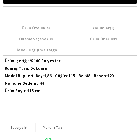
Ürün Özellikleri
Yorumlar
(0)
Ödeme Seçenekleri
Ürün Önerileri
İade / Değişim / Kargo
Ürün İçeriği: %100 Polyester
Kumaş Türü: Dokuma
Model Bilgileri: Boy:1,86 - Göğüs:115 - Bel:88 - Basen:120
Numune Bedeni : 44
Ürün Boyu: 115 cm
Tavsiye Et
Yorum Yaz