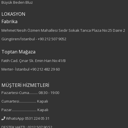
Büyük Beden Bluz
Kumaş
LOKASYON
Fabrika
%100 Polyester
Mehmet Nesih Özmen Mahallesi Sedir Sokak Tanca Plaza No:25 Daire 2
Cinsiyet
Güngören/İstanbul -
+90 212 507 9052
Kadın
Toptan Mağaza
Fatih Cad. Çınar Sk. Emin Han No:41/B
Merter- İstanbul
+90 212 482 29 60
MÜŞTERİ HİZMETLERİ
Pazartesi-Cuma.......... 08:30 - 19:00
Cumartesi.................... Kapalı
Pazar............................. Kapalı
WhatsApp 0531 224 05 31
DESTEK HATTI : 0212 507 90 52