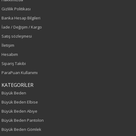
Renk
Gizlilik Politikası
Banka Hesap Bilgileri
Siyah
İade / Değişim / Kargo
Bel
Satış sözleşmesi
İletişim
Normal Bel
Hesabım
Kalıp
Sipariş Takibi
ParaPuan Kullanımı
Büyük Beden
KATEGORİLER
Boy
Büyük Beden
Büyük Beden Elbise
115
Büyük Beden Abiye
Kumaş Tipi
Büyük Beden Pantolon
Büyük Beden Gömlek
Dokuma