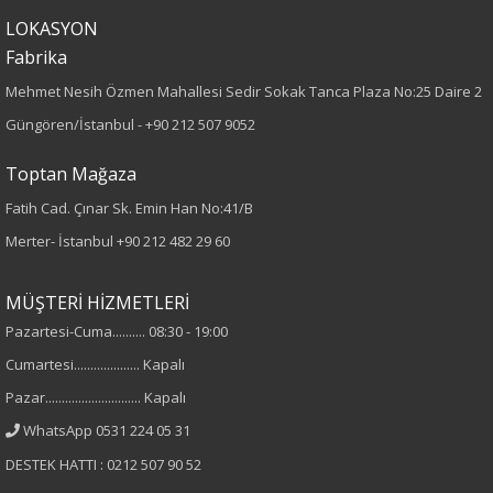
%95 Polyester
LOKASYON
%5 Elastan
Fabrika
Cinsiyet
Mehmet Nesih Özmen Mahallesi Sedir Sokak Tanca Plaza No:25 Daire 2
Güngören/İstanbul -
+90 212 507 9052
Kadın
Toptan Mağaza
Fatih Cad. Çınar Sk. Emin Han No:41/B
Merter- İstanbul
+90 212 482 29 60
MÜŞTERİ HİZMETLERİ
Pazartesi-Cuma.......... 08:30 - 19:00
Cumartesi.................... Kapalı
Pazar............................. Kapalı
WhatsApp 0531 224 05 31
DESTEK HATTI : 0212 507 90 52