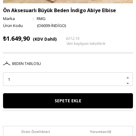
Ön Aksesuarlı Büyük Beden İndigo Abiye Elbise
Marka
:
RMG
(O6009-İNDİGO)
₺1.649,90
₺312,16
(KDV Dahil)
'den başlayan taksitlerle
BEDEN TABLOSU
Ürün Özellikleri
Yorumlar
(0)