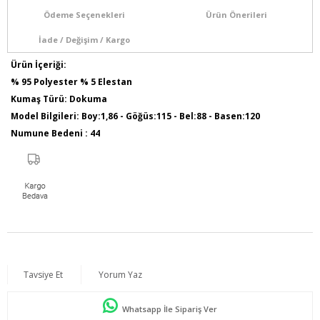
Ödeme Seçenekleri
Ürün Önerileri
İade / Değişim / Kargo
Ürün İçeriği:
% 95 Polyester % 5 Elestan
Kumaş Türü: Dokuma
Model Bilgileri: Boy:1,86 - Göğüs:115 - Bel:88 - Basen:120
Numune Bedeni : 44
Ürün Boyu: 110 cm
Tavsiye Et
Yorum Yaz
Whatsapp İle Sipariş Ver