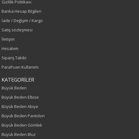
Gizlilik Politikası
Sezon
Banka Hesap Bilgileri
İade / Değişim / Kargo
İlkbahar-Yaz
Satış sözleşmesi
İletişim
Yaş Grubu
Hesabım
Yetişkin
Sipariş Takibi
ParaPuan Kullanımı
Kalıp
KATEGORİLER
Büyük Beden
Büyük Beden
Desen
Büyük Beden Elbise
Büyük Beden Abiye
Düz
Büyük Beden Pantolon
Kumaş
Büyük Beden Gömlek
Büyük Beden Bluz