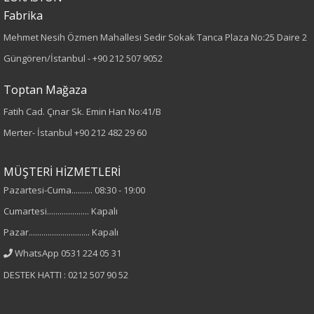
Fabrika
Kumaş
Mehmet Nesih Özmen Mahallesi Sedir Sokak Tanca Plaza No:25 Daire 2
%97 Polyester
Güngören/İstanbul -
+90 212 507 9052
%3 Elastan
Toptan Mağaza
Cinsiyet
Fatih Cad. Çınar Sk. Emin Han No:41/B
Kadın
Merter- İstanbul
+90 212 482 29 60
Kol Tipi
MÜŞTERİ HİZMETLERİ
Pazartesi-Cuma.......... 08:30 - 19:00
Kısa Kol
Cumartesi.................... Kapalı
Pazar............................. Kapalı
WhatsApp 0531 224 05 31
DESTEK HATTI : 0212 507 90 52