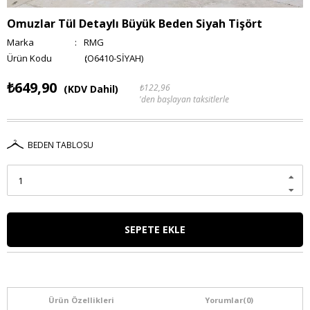
Omuzlar Tül Detaylı Büyük Beden Siyah Tişört
Marka
:
RMG
(O6410-SİYAH)
₺649,90
₺122,96
(KDV Dahil)
'den başlayan taksitlerle
BEDEN TABLOSU
Ürün Özellikleri
Yorumlar
(0)