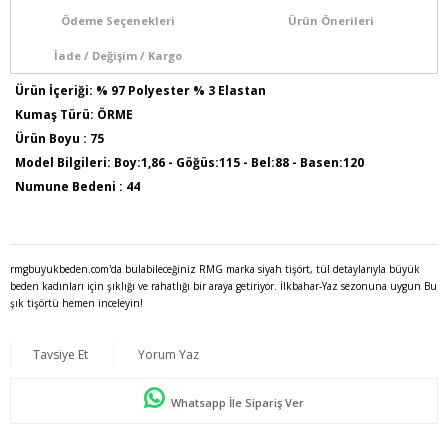
Ödeme Seçenekleri
Ürün Önerileri
İade / Değişim / Kargo
Ürün İçeriği: % 97 Polyester % 3 Elastan
Kumaş Türü: ÖRME
Ürün Boyu : 75
Model Bilgileri: Boy:1,86 - Göğüs:115 - Bel:88 - Basen:120
Numune Bedeni : 44
rmgbuyukbeden.com'da bulabileceğiniz RMG marka siyah tişört, tül detaylarıyla büyük
beden kadınları için şıklığı ve rahatlığı bir araya getiriyor. İlkbahar-Yaz sezonuna uygun Bu
şık tişörtü hemen inceleyin!
Tavsiye Et
Yorum Yaz
Whatsapp İle Sipariş Ver