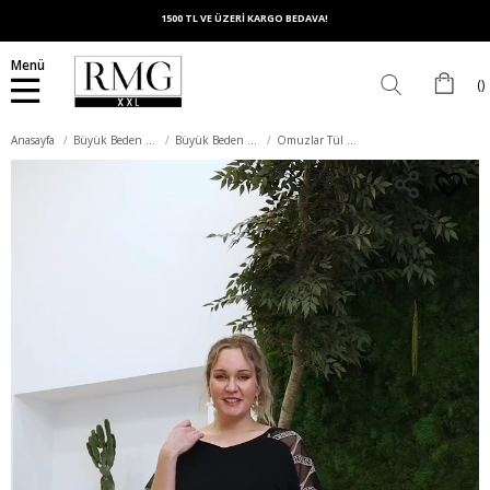
1500 TL VE ÜZERİ KARGO BEDAVA!
Menü
Anasayfa
Büyük Beden Üst Giyim
Büyük Beden Tişört
Omuzlar Tül Detaylı Büyük Beden Siyah Tişört