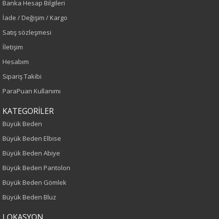
Banka Hesap Bilgileri
Sezon
İade / Değişim / Kargo
İlkbahar-Yaz
Satış sözleşmesi
İletişim
Yaş Grubu
Hesabım
Yetişkin
Sipariş Takibi
ParaPuan Kullanımı
Kalıp
KATEGORİLER
Büyük Beden
Büyük Beden
Büyük Beden Elbise
Boy
Büyük Beden Abiye
75
Büyük Beden Pantolon
Büyük Beden Gömlek
Kumaş Tipi
Büyük Beden Bluz
Örme
LOKASYON