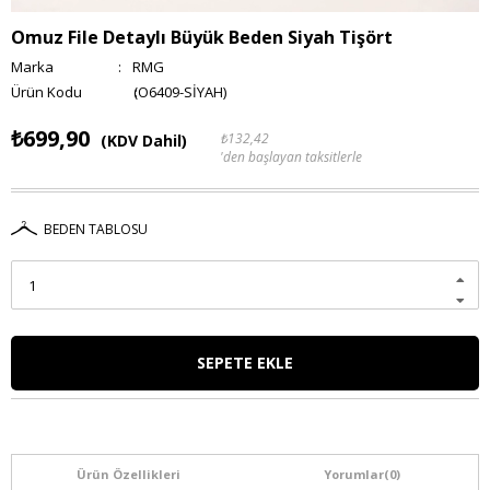
Omuz File Detaylı Büyük Beden Siyah Tişört
Marka
:
RMG
(O6409-SİYAH)
₺699,90
₺132,42
(KDV Dahil)
'den başlayan taksitlerle
BEDEN TABLOSU
Ürün Özellikleri
Yorumlar
(0)