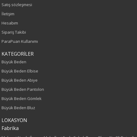
Sezon
Satış sözleşmesi
İletişim
İlkbahar-Yaz
Hesabım
Yaş Grubu
Sipariş Takibi
ParaPuan Kullanımı
Yetişkin
KATEGORİLER
Kalıp
Büyük Beden
Büyük Beden Elbise
Büyük Beden
Büyük Beden Abiye
Boy
Büyük Beden Pantolon
Büyük Beden Gömlek
75
Büyük Beden Bluz
Kumaş Tipi
LOKASYON
Fabrika
Örme