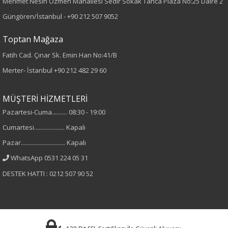
Mehmet Nesih Özmen Mahallesi Sedir Sokak Tanca Plaza No:25 Daire 2
Desen
Güngören/İstanbul -
+90 212 507 9052
Düz
Toptan Mağaza
Fatih Cad. Çınar Sk. Emin Han No:41/B
Kumaş
Merter- İstanbul
+90 212 482 29 60
%95 Viskon
%5 Elastan
MÜŞTERİ HİZMETLERİ
Pazartesi-Cuma.......... 08:30 - 19:00
Cinsiyet
Cumartesi.................... Kapalı
Kadın
Pazar............................. Kapalı
WhatsApp 0531 224 05 31
Kol Tipi
DESTEK HATTI : 0212 507 90 52
Kısa Kol