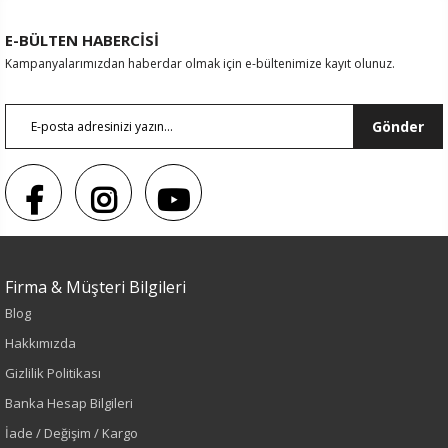
E-BÜLTEN HABERCİSİ
Kampanyalarımızdan haberdar olmak için e-bültenimize kayıt olunuz.
Gönder
Firma & Müşteri Bilgileri
Blog
Sezon : YAZLIK
Hakkımızda
Renk
Gizlilik Politikası
Banka Hesap Bilgileri
Siyah
İade / Değişim / Kargo