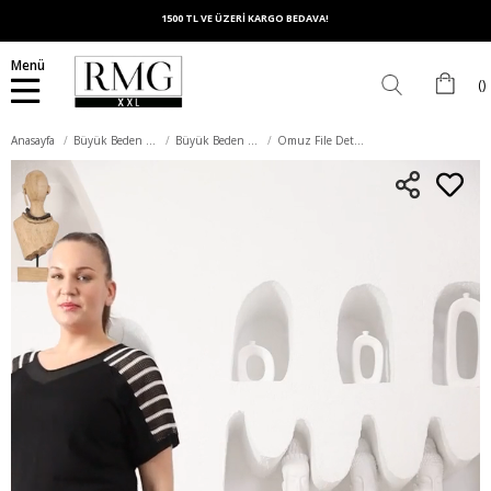
1500 TL VE ÜZERİ KARGO BEDAVA!
Menü
Anasayfa
Büyük Beden Üst Giyim
Büyük Beden Tişört
Omuz File Detaylı Büyük Beden Siyah Tişört