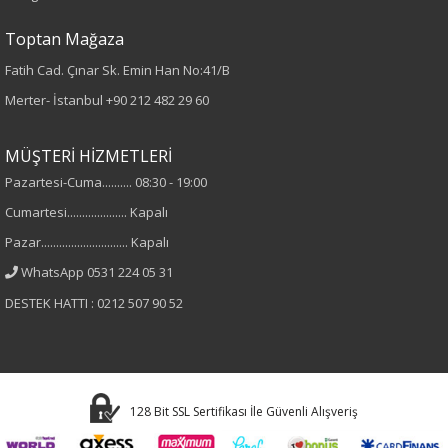
Kumaş
Toptan Mağaza
%100 Polyester
Fatih Cad. Çınar Sk. Emin Han No:41/B
Merter- İstanbul
+90 212 482 29 60
Cinsiyet
MÜŞTERİ HİZMETLERİ
Kadın
Pazartesi-Cuma.......... 08:30 - 19:00
Kol Tipi
Cumartesi.................... Kapalı
Pazar............................. Kapalı
Uzun Kol
WhatsApp 0531 224 05 31
DESTEK HATTI : 0212 507 90 52
128 Bit SSL Sertifikası İle Güvenli Alışveriş