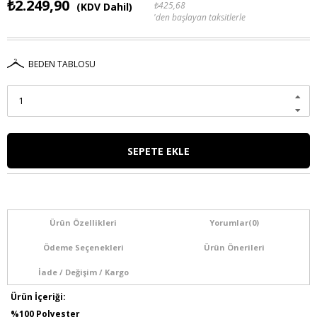
₺2.249,90
₺425,68
(KDV Dahil)
'den başlayan taksitlerle
BEDEN TABLOSU
Ürün Özellikleri
Yorumlar
(0)
Ödeme Seçenekleri
Ürün Önerileri
İade / Değişim / Kargo
Ürün İçeriği:
%100 Polyester