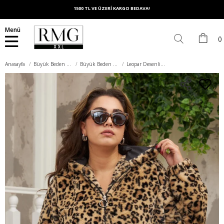
1500 TL VE ÜZERİ KARGO BEDAVA!
Menü
Anasayfa
Büyük Beden Dış Giyim
Büyük Beden Mont
Leopar Desenli Büyük Beden Kürk Mont