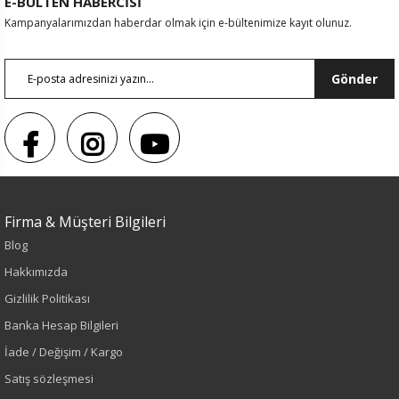
E-BÜLTEN HABERCİSİ
Kampanyalarımızdan haberdar olmak için e-bültenimize kayıt olunuz.
Gönder
Sezon : KIŞLIK
Firma & Müşteri Bilgileri
Renk
Blog
Hakkımızda
Leopar
Gizlilik Politikası
Sezon
Banka Hesap Bilgileri
İade / Değişim / Kargo
Sonbahar-Kış
Satış sözleşmesi