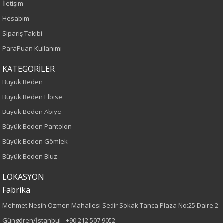
İletişim
Yaş Grubu
Hesabım
Yetişkin
Sipariş Takibi
ParaPuan Kullanımı
Kalıp
KATEGORİLER
Büyük Beden
Büyük Beden
Boy
Büyük Beden Elbise
Büyük Beden Abiye
80
Büyük Beden Pantolon
Kumaş Tipi
Büyük Beden Gömlek
Büyük Beden Bluz
Dokuma
LOKASYON
Desen
Fabrika
Mehmet Nesih Özmen Mahallesi Sedir Sokak Tanca Plaza No:25 Daire 2
Leopar
Güngören/İstanbul -
+90 212 507 9052