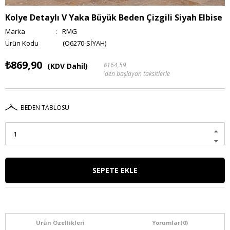
Kolye Detaylı V Yaka Büyük Beden Çizgili Siyah Elbise
Marka
:
RMG
(O6270-SİYAH)
₺869,90
₺164,59
(KDV Dahil)
'den başlayan taksitlerle
BEDEN TABLOSU
Ürün Özellikleri
Yorumlar
(0)