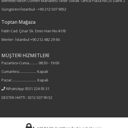
Mehmet Nesih Özmen Mahallesi Sedir Sokak Tanca Plaza No:25 Daire 2
Desen
Güngören/İstanbul -
+90 212 507 9052
Çizgili
Toptan Mağaza
Fatih Cad. Çınar Sk. Emin Han No:41/B
Kumaş
Merter- İstanbul
+90 212 482 29 60
%60 Polyester
%35 Viskon
MÜŞTERİ HİZMETLERİ
%5 Elastan
Pazartesi-Cuma.......... 08:30 - 19:00
Cumartesi.................... Kapalı
Cinsiyet
Pazar............................. Kapalı
Kadın
WhatsApp 0531 224 05 31
DESTEK HATTI : 0212 507 90 52
Kol Tipi
Truvakar Kol