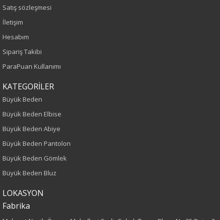
Sezon
Satış sözleşmesi
İletişim
Sonbahar-Kış
Hesabım
Yaş Grubu
Sipariş Takibi
ParaPuan Kullanımı
Yetişkin
KATEGORİLER
Kalıp
Büyük Beden
Büyük Beden Elbise
Büyük Beden
Büyük Beden Abiye
Boy
Büyük Beden Pantolon
Büyük Beden Gömlek
115
Büyük Beden Bluz
Kumaş Tipi
LOKASYON
Fabrika
Dokuma