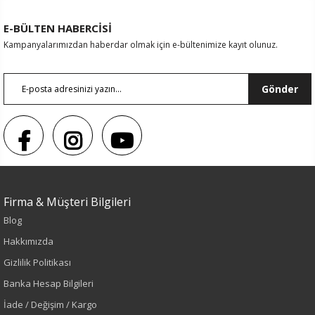
E-BÜLTEN HABERCİSİ
Kampanyalarımızdan haberdar olmak için e-bültenimize kayıt olunuz.
Gönder
Firma & Müşteri Bilgileri
Blog
Sezon : KIŞLIK
Hakkımızda
Renk
Gizlilik Politikası
Banka Hesap Bilgileri
Siyah
İade / Değişim / Kargo