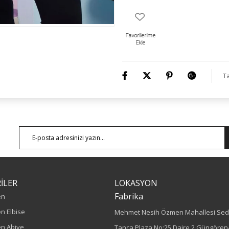
Ta
İLER
LOKASYON
Fabrika
en
n Elbise
Mehmet Nesih Özmen Mahallesi Sed
n Abiye
Tanca Plaza No:25 Daire 2 Güngören/