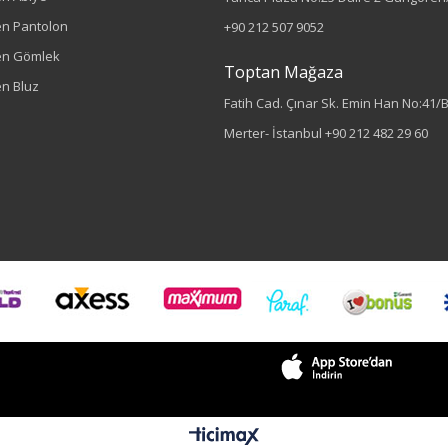
n Pantolon
+90 212 507 9052
en Gömlek
Toptan Mağaza
n Bluz
Fatih Cad. Çınar Sk. Emin Han No:41/
Merter- İstanbul
+90 212 482 29 60
Sezon : YAZLIK
Renk
Ekru
Sezon