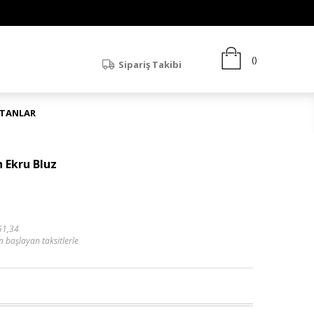
Sipariş Takibi
ATANLAR
 Ekru Bluz
51,34
n başlayan taksitlerle