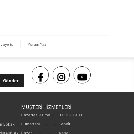
vsiye Et
Yorum Yaz
Gönder
MÜŞTERİ HİZMETLERİ
Pazartesi-Cuma.......... 08:30 - 19:00
Cumartesi.................... Kapalı
ir Sokak
Pazar............................. Kapalı
İstanbul -