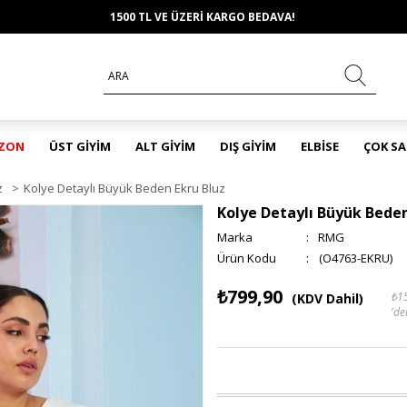
1500 TL VE ÜZERİ KARGO BEDAVA!
EZON
ÜST GİYİM
ALT GİYİM
DIŞ GİYİM
ELBİSE
ÇOK S
z
>
Kolye Detaylı Büyük Beden Ekru Bluz
Kolye Detaylı Büyük Beden
Marka
:
RMG
(O4763-EKRU)
₺799,90
₺1
(KDV Dahil)
'de