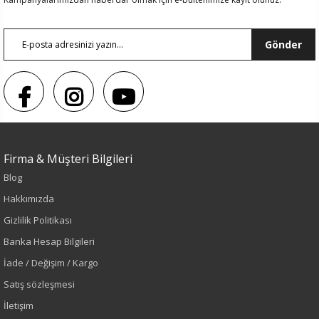
Gönder
Firma & Müşteri Bilgileri
Blog
Hakkımızda
Sezon : YAZLIK
Gizlilik Politikası
Renk
Banka Hesap Bilgileri
İade / Değişim / Kargo
Beyaz
Satış sözleşmesi
Sezon
İletişim