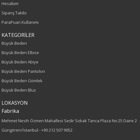
Hesabım
İlkbahar-Yaz
Sipariş Takibi
Yaş Grubu
ParaPuan Kullanımı
Yetişkin
KATEGORİLER
Büyük Beden
Kalıp
Büyük Beden Elbise
Büyük Beden Abiye
Büyük Beden
Büyük Beden Pantolon
Boy
Büyük Beden Gömlek
Büyük Beden Bluz
75
LOKASYON
Kumaş Tipi
Fabrika
Dokuma
Mehmet Nesih Özmen Mahallesi Sedir Sokak Tanca Plaza No:25 Daire 2
Güngören/İstanbul -
+90 212 507 9052
Desen