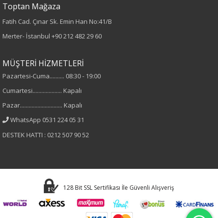
Toptan Mağaza
Düz
Fatih Cad. Çınar Sk. Emin Han No:41/B
Merter- İstanbul
+90 212 482 29 60
Kumaş
%100 Polyester
MÜŞTERİ HİZMETLERİ
Pazartesi-Cuma.......... 08:30 - 19:00
Cinsiyet
Cumartesi.................... Kapalı
Kadın
Pazar............................. Kapalı
WhatsApp 0531 224 05 31
Kol Tipi
DESTEK HATTI : 0212 507 90 52
Kısa Kol
128 Bit SSL Sertifikası İle Güvenli Alışveriş