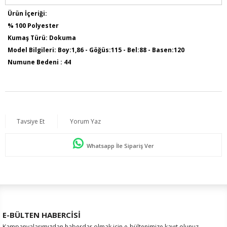
Ürün İçeriği:
% 100 Polyester
Kumaş Türü: Dokuma
Model Bilgileri: Boy:1,86 - Göğüs:115 - Bel:88 - Basen:120
Numune Bedeni : 44
Ürün Boyu: 75 cm
Tavsiye Et
Yorum Yaz
Whatsapp İle Sipariş Ver
E-BÜLTEN HABERCİSİ
Kampanyalarımızdan haberdar olmak için e-bültenimize kayıt olunuz.