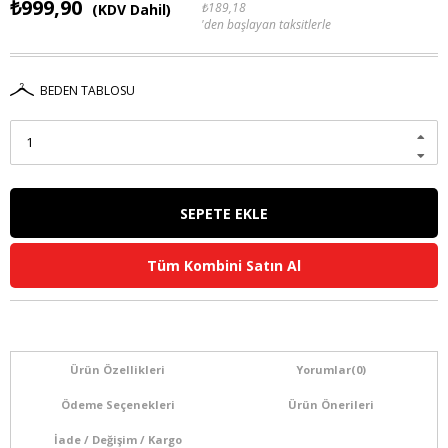
₺999,90
₺189,18
(KDV Dahil)
'den başlayan taksitlerle
BEDEN TABLOSU
Tüm Kombini Satın Al
Ürün Özellikleri
Yorumlar
(0)
Ödeme Seçenekleri
Ürün Önerileri
İade / Değişim / Kargo