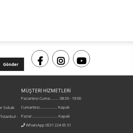
Gönder
MÜŞTERİ HİZMETLERİ
Pazartesi-Cuma.......... 08:30 - 19:00
Cumartesi.................... Kapalı
ir Sokak
Pazar............................. Kapalı
İstanbul -
WhatsApp 0531 224 05 31