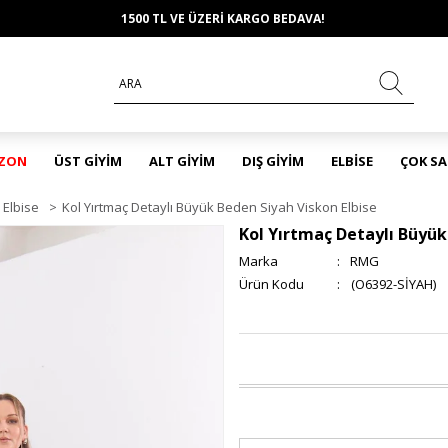
1500 TL VE ÜZERİ KARGO BEDAVA!
EZON
ÜST GİYİM
ALT GİYİM
DIŞ GİYİM
ELBİSE
ÇOK S
Elbise
>
Kol Yırtmaç Detaylı Büyük Beden Siyah Viskon Elbise
Kol Yırtmaç Detaylı Büyük
Marka
:
RMG
(O6392-SİYAH)