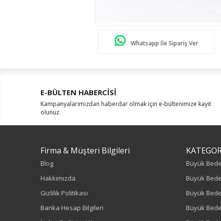
Whatsapp İle Sipariş Ver
E-BÜLTEN HABERCİSİ
Kampanyalarımızdan haberdar olmak için e-bültenimize kayıt
olunuz.
Firma & Müşteri Bilgileri
KATEGOR
Blog
Büyük Bed
Hakkımızda
Büyük Bede
Gizlilik Politikası
Büyük Bede
Banka Hesap Bilgileri
Büyük Bede