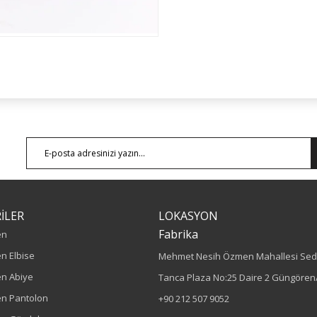
İLER
LOKASYON
Fabrika
en
n Elbise
Mehmet Nesih Özmen Mahallesi Sed
n Abiye
Tanca Plaza No:25 Daire 2 Güngören/
n Pantolon
+90 212 507 9052